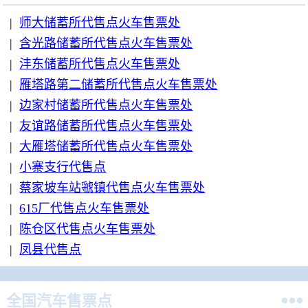
|
师大储蓄所代售点火车售票处
|
含光路储蓄所代售点火车售票处
|
沣东储蓄所代售点火车售票处
|
雁塔路第二储蓄所代售点火车售票处
|
边家村储蓄所代售点火车售票处
|
友谊路储蓄所代售点火车售票处
|
大雁塔储蓄所代售点火车售票处
|
小寨支行代售点
|
蔡家坡车站虢镇代售点火车售票处
|
615厂代售点火车售票处
|
陈仓区代售点火车售票处
|
凤县代售点

全国汽车售票点