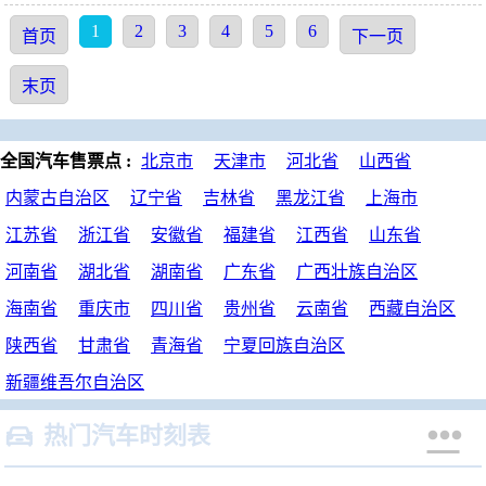
1
2
3
4
5
6
首页
下一页
末页
全国汽车售票点 :
北京市
天津市
河北省
山西省
内蒙古自治区
辽宁省
吉林省
黑龙江省
上海市
江苏省
浙江省
安徽省
福建省
江西省
山东省
河南省
湖北省
湖南省
广东省
广西壮族自治区
海南省
重庆市
四川省
贵州省
云南省
西藏自治区
陕西省
甘肃省
青海省
宁夏回族自治区
新疆维吾尔自治区


热门汽车时刻表