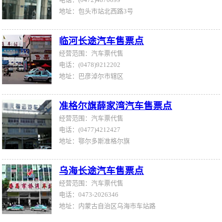
地址：包头市站北西路3号
临河长途汽车售票点
经营范围：汽车票代售
电话：(0478)9212202
地址：巴彦淖尔市辖区
准格尔旗薛家湾汽车售票点
经营范围：汽车票代售
电话：(0477)4212427
地址：鄂尔多斯准格尔旗
乌海长途汽车售票点‎
经营范围：汽车票代售
电话：0473-2026346
地址：内蒙古自治区乌海市车站路‎