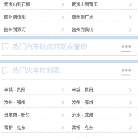
武夷山到石狮

武夷山到莆田

随州到信阳

随州到广水

随州到双河

随州到吴山



热门汽车站点时刻表查询


热门火车时刻表
丰城 - 贵阳

丰城 - 贵阳

汝州 - 鄂州

汝州 - 鄂州

贵定南 - 都匀

沂水 - 威海

富裕 - 克东

富裕 - 克东
