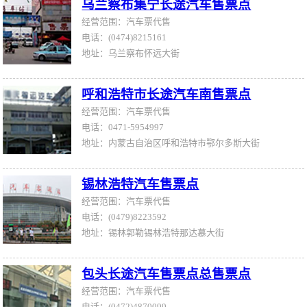
乌兰察布集宁长途汽车售票点
经营范围：汽车票代售
电话：(0474)8215161
地址：乌兰察布怀远大街
呼和浩特市长途汽车南售票点
经营范围：汽车票代售
电话：0471-5954997
地址：内蒙古自治区呼和浩特市鄂尔多斯大街
锡林浩特汽车售票点
经营范围：汽车票代售
电话：(0479)8223592
地址：锡林郭勒锡林浩特那达慕大街
包头长途汽车售票点总售票点
经营范围：汽车票代售
电话：(0472)4870099