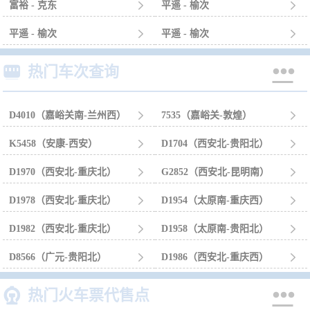
富裕 - 克东

平遥 - 榆次

平遥 - 榆次

平遥 - 榆次



热门车次查询
D4010（嘉峪关南-兰州西）

7535（嘉峪关-敦煌）

K5458（安康-西安）

D1704（西安北-贵阳北）

D1970（西安北-重庆北）

G2852（西安北-昆明南）

D1978（西安北-重庆北）

D1954（太原南-重庆西）

D1982（西安北-重庆北）

D1958（太原南-贵阳北）

D8566（广元-贵阳北）

D1986（西安北-重庆西）



热门火车票代售点