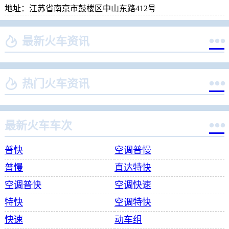
地址：江苏省南京市鼓楼区中山东路412号


最新火车资讯


热门火车资讯

最新火车车次
普快
空调普慢
普慢
直达特快
空调普快
空调快速
特快
空调特快
快速
动车组