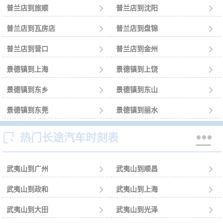
普兰店到旅顺

普兰店到沈阳

普兰店到瓦房店

普兰店到盘锦

普兰店到营口

普兰店到金州

景德镇到上海

景德镇到上饶

景德镇到东乡

景德镇到东山

景德镇到东莞

景德镇到丽水



热门长途汽车时刻表
武夷山到广州

武夷山到顺昌

武夷山到政和

武夷山到上海

武夷山到大田

武夷山到光泽
