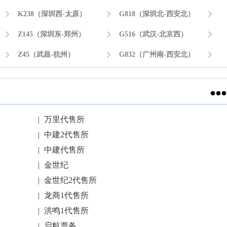

K238（深圳西-太原）

G818（深圳北-西安北）


Z145（深圳东-郑州）

G516（武汉-北京西）


Z45（武昌-杭州）

G832（广州南-西安北）


|
万里代售所
|
中建2代售所
|
中建代售所
|
金世纪
|
金世纪2代售所
|
龙商1代售所
|
洪鸣1代售所
|
启航票务