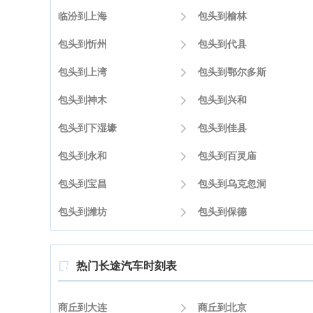
临汾到上海

包头到榆林
包头到忻州

包头到代县
包头到上湾

包头到鄂尔多斯
包头到神木

包头到兴和
包头到下湿壕

包头到佳县
包头到永和

包头到百灵庙
包头到宝昌

包头到乌克忽洞
包头到潍坊

包头到保德
热门长途汽车时刻表

商丘到大连

商丘到北京