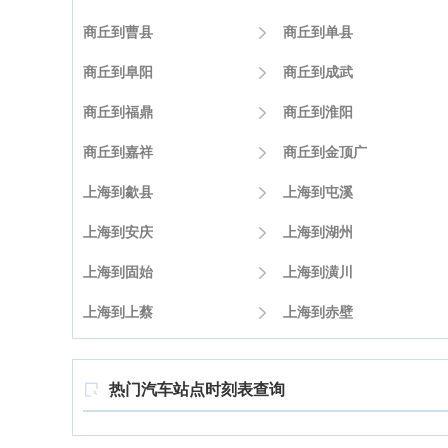
商丘到曹县

商丘到单县
商丘到阜阳

商丘到成武
商丘到福鼎

商丘到淮阳
商丘到嘉祥

商丘到金顶广
上海到歙县

上海到屯溪
上海到安庆

上海到湖州
上海到固始

上海到潢川
上海到上蔡

上海到赤壁
热门汽车站点时刻表查询
