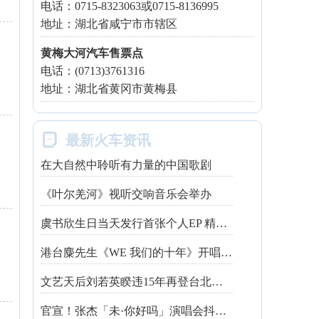
电话：0715-8323063或0715-8136995
地址：湖北省咸宁市市辖区
黄梅大河汽车售票点
电话：(0713)3761316
地址：湖北省黄冈市黄梅县

最新火车资讯
在大自然中聆听有力量的中国歌剧
《叶尔羌河》视听交响音乐会举办
虞书欣生日当天发行首张个人EP 精心制作诚意满满
港台麋先生《WE 我们的十年》开唱最后倒数 惊喜释出10周年纪念单曲宠粉
文艺天后刘若英睽违15年再登台北跨年 飙金嗓演唱经典招牌歌掀回忆杀
官宣！张杰「未·你好吗」演唱会抖音治愈开唱