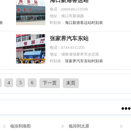
海口新港客运站
电话：(0898)66210596
地址：海口市新港路
表
时刻表：
海口新港客运站时刻表
张家界汽车东站
电话：0744-8512205
地址：湖南省张家界市永定路
时刻表：
张家界汽车东站时刻表
4
5
6
下一页
末页


临汾到洛阳

临汾到太原
