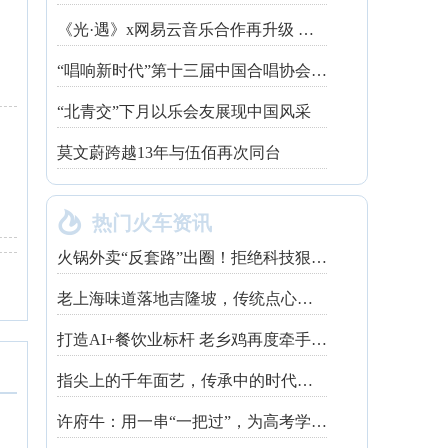
《光·遇》x网易云音乐合作再升级 探索跨领域社交新体验
“唱响新时代”第十三届中国合唱协会魅力校园合唱展演开幕
“北青交”下月以乐会友展现中国风采
莫文蔚跨越13年与伍佰再次同台

热门火车资讯
火锅外卖“反套路”出圈！拒绝科技狠活让同行颤抖
老上海味道落地吉隆坡，传统点心走红不靠噱头
打造AI+餐饮业标杆 老乡鸡再度牵手钉钉
指尖上的千年面艺，传承中的时代匠心——第八届“安琪酵母杯”中华发酵面食大赛武汉赛区开赛
许府牛：用一串“一把过”，为高考学子送上最“牛”祝福