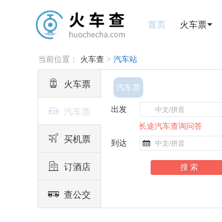
首页
火车票
当前位置：
火车查
>
汽车站

火车票
汽车票
出发

汽车票
长途汽车查询问答

买机票
到达


订酒店

查公交