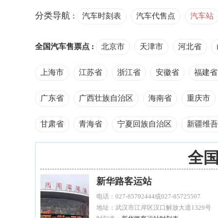
分类导航 :
汽车时刻表
汽车代售点
汽车站
全国汽车售票点 :
北京市
天津市
河北省
上海市
江苏省
浙江省
安徽省
福建省
广东省
广西壮族自治区
海南省
重庆市
甘肃省
青海省
宁夏回族自治区
新疆维吾
全
新华路客运站
电话：027-85792444或027-85725507
地址：武汉市江岸区汉口解放大道1329号