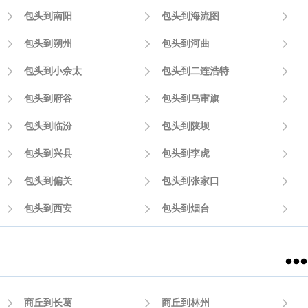

包头到南阳

包头到海流图


包头到朔州

包头到河曲


包头到小佘太

包头到二连浩特


包头到府谷

包头到乌审旗


包头到临汾

包头到陕坝


包头到兴县

包头到李虎


包头到偏关

包头到张家口


包头到西安

包头到烟台



商丘到长葛

商丘到林州
