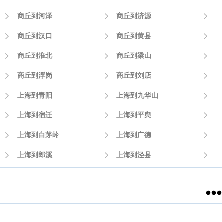

商丘到河泽

商丘到济源


商丘到汉口

商丘到黄县


商丘到淮北

商丘到梁山


商丘到浮岗

商丘到刘店


上海到青阳

上海到九华山


上海到宿迁

上海到平舆


上海到白茅岭

上海到广德


上海到郎溪

上海到泾县

