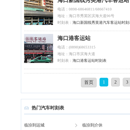
海口新国线秀英港汽车客运站
电话：0898-68646811/68667410
地址：海口市秀英区滨海大道96号
时刻表：
海口新国线秀英港汽车客运站时刻
海口港客运站
电话：(0898)68653315
地址：海口市滨海大道
时刻表：
海口港客运站时刻表
1
2
3
首页
热门汽车时刻表

临汾到运城

临汾到介休