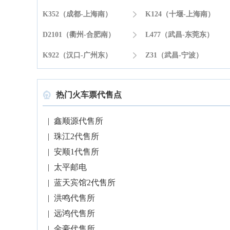
K352（成都-上海南）

K124（十堰-上海南）
D2101（衢州-合肥南）

L477（武昌-东莞东）
K922（汉口-广州东）

Z31（武昌-宁波）
热门火车票代售点

|
鑫顺源代售所
|
珠江2代售所
|
安顺1代售所
|
太平邮电
|
蓝天宾馆2代售所
|
洪鸣代售所
|
远鸿代售所
|
金豪代售所