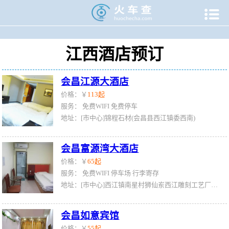

当前位置：
火车查
>
酒店查询
>
江西省酒店查询
江西酒店预订
会昌江源大酒店
价格：￥
113起
服务：
免费WIFI
免费停车
地址：[市中心]锦程石材(会昌县西江镇委西南)
会昌富源湾大酒店
价格：￥
65起
服务：
免费WIFI
停车场
行李寄存
地址：[市中心]西江镇南星村狮仙岽西江雕刻工艺厂对面
会昌如意宾馆
价格：￥
55起