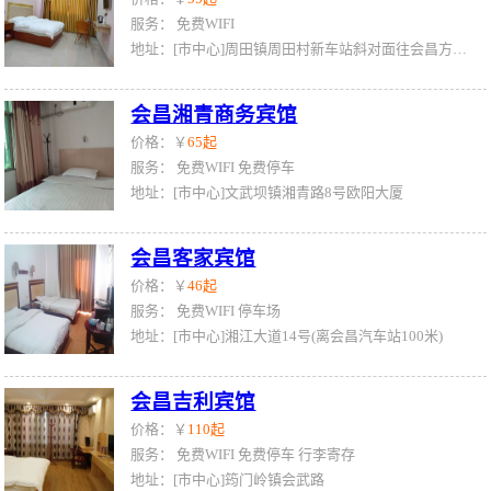
服务：
免费WIFI
地址：[市中心]周田镇周田村新车站斜对面往会昌方向150米
会昌湘青商务宾馆
价格：￥
65起
服务：
免费WIFI
免费停车
地址：[市中心]文武坝镇湘青路8号欧阳大厦
会昌客家宾馆
价格：￥
46起
服务：
免费WIFI
停车场
地址：[市中心]湘江大道14号(离会昌汽车站100米)
会昌吉利宾馆
价格：￥
110起
服务：
免费WIFI
免费停车
行李寄存
地址：[市中心]筠门岭镇会武路