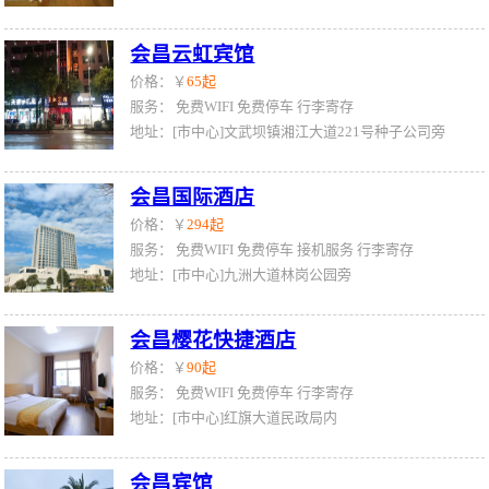
会昌云虹宾馆
价格：￥
65起
服务：
免费WIFI
免费停车
行李寄存
地址：[市中心]文武坝镇湘江大道221号种子公司旁
会昌国际酒店
价格：￥
294起
服务：
免费WIFI
免费停车
接机服务
行李寄存
地址：[市中心]九洲大道林岗公园旁
会昌樱花快捷酒店
价格：￥
90起
服务：
免费WIFI
免费停车
行李寄存
地址：[市中心]红旗大道民政局内
会昌宾馆