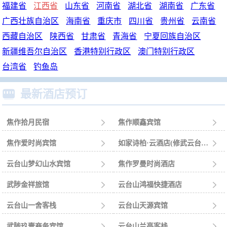
福建省
江西省
山东省
河南省
湖北省
湖南省
广东省
广西壮族自治区
海南省
重庆市
四川省
贵州省
云南省
西藏自治区
陕西省
甘肃省
青海省
宁夏回族自治区
新疆维吾尔自治区
香港特别行政区
澳门特别行政区
台湾省
钓鱼岛

最新酒店预订
焦作拾月民宿

焦作顺鑫宾馆

焦作爱时尚宾馆

如家诗柏·云酒店(修武云台山店)

云台山梦幻山水宾馆

焦作罗曼时尚酒店

武陟金祥旅馆

云台山鸿福快捷酒店

云台山一舍客栈

云台山天源宾馆

武陟玖壹商务宾馆

云台山兰亭客栈
