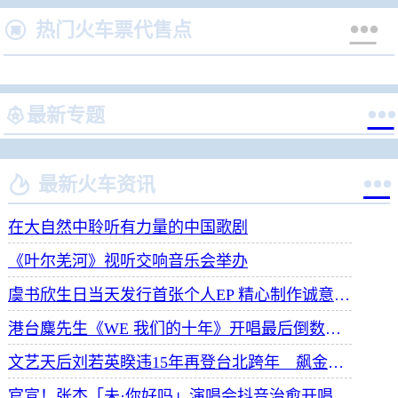


热门火车票代售点


最新专题


最新火车资讯
在大自然中聆听有力量的中国歌剧
《叶尔羌河》视听交响音乐会举办
虞书欣生日当天发行首张个人EP 精心制作诚意满满
港台麋先生《WE 我们的十年》开唱最后倒数 惊喜释出10周年纪念单曲宠粉
文艺天后刘若英睽违15年再登台北跨年 飙金嗓演唱经典招牌歌掀回忆杀
官宣！张杰「未·你好吗」演唱会抖音治愈开唱