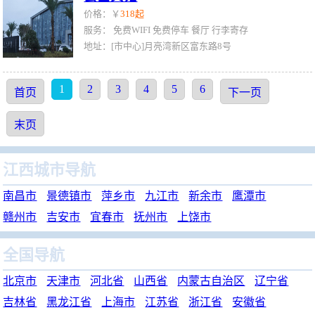
价格：￥
318起
服务：
免费WIFI
免费停车
餐厅
行李寄存
地址：[市中心]月亮湾新区富东路8号
1
2
3
4
5
6
首页
下一页
末页
江西城市导航
南昌市
景德镇市
萍乡市
九江市
新余市
鹰潭市
赣州市
吉安市
宜春市
抚州市
上饶市
全国导航
北京市
天津市
河北省
山西省
内蒙古自治区
辽宁省
吉林省
黑龙江省
上海市
江苏省
浙江省
安徽省