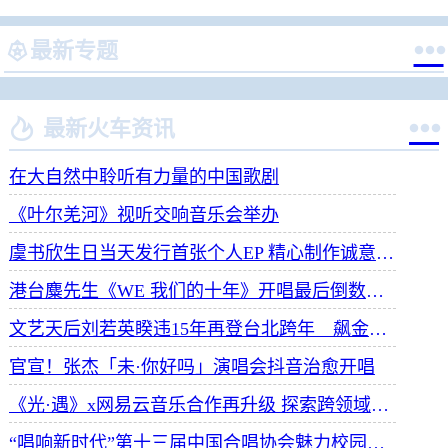


最新专题


最新火车资讯
在大自然中聆听有力量的中国歌剧
《叶尔羌河》视听交响音乐会举办
虞书欣生日当天发行首张个人EP 精心制作诚意满满
港台麋先生《WE 我们的十年》开唱最后倒数 惊喜释出10周年纪念单曲宠粉
文艺天后刘若英睽违15年再登台北跨年 飙金嗓演唱经典招牌歌掀回忆杀
官宣！张杰「未·你好吗」演唱会抖音治愈开唱
《光·遇》x网易云音乐合作再升级 探索跨领域社交新体验
“唱响新时代”第十三届中国合唱协会魅力校园合唱展演开幕