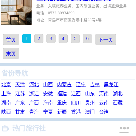
业务：入境旅游业务，国内旅游业务，出境旅游业务
电话：0532-80934899
地址：青岛市市南区香港中路28号4层
1
2
3
4
5
6
首页
下一页
末页
省份导航
北京
天津
河北
山西
内蒙古
辽宁
吉林
黑龙江
上海
江苏
浙江
安徽
福建
江西
山东
河南
湖北
湖南
广东
广西
海南
重庆
四川
贵州
云南
西藏
陕西
甘肃
青海
宁夏
新疆
香港
澳门
台湾


热门旅行社