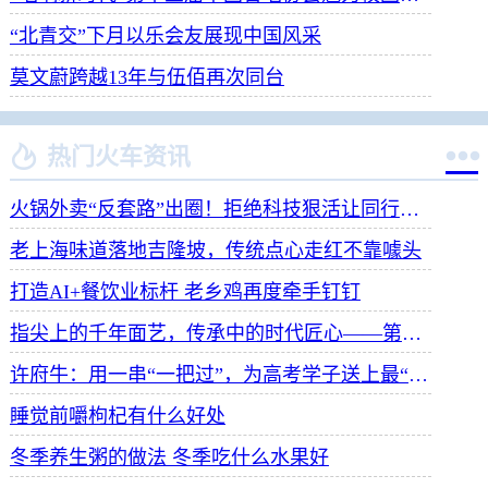
“北青交”下月以乐会友展现中国风采
莫文蔚跨越13年与伍佰再次同台


热门火车资讯
火锅外卖“反套路”出圈！拒绝科技狠活让同行颤抖
老上海味道落地吉隆坡，传统点心走红不靠噱头
打造AI+餐饮业标杆 老乡鸡再度牵手钉钉
指尖上的千年面艺，传承中的时代匠心——第八届“安琪酵母杯”中华发酵面食大赛武汉赛区开赛
许府牛：用一串“一把过”，为高考学子送上最“牛”祝福
睡觉前嚼枸杞有什么好处
冬季养生粥的做法 冬季吃什么水果好