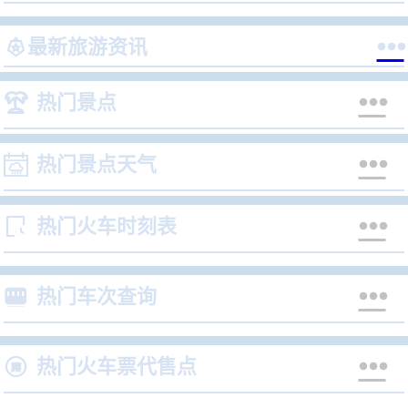


最新旅游资讯


热门景点


热门景点天气


热门火车时刻表


热门车次查询


热门火车票代售点