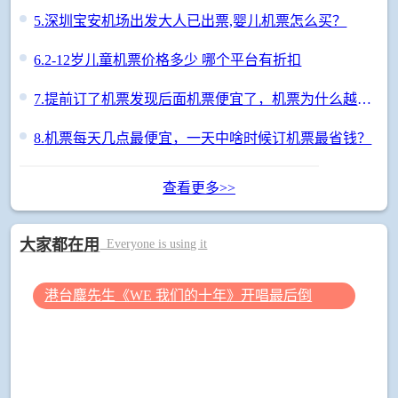
5.
深圳宝安机场出发大人已出票,婴儿机票怎么买？
6.
2-12岁儿童机票价格多少 哪个平台有折扣
7.
提前订了机票发现后面机票便宜了，机票为什么越晚买越便宜
8.
机票每天几点最便宜，一天中啥时候订机票最省钱？
查看更多>>
大家都在用
Everyone is using it
港台麋先生《WE 我们的十年》开唱最后倒
数 惊喜释出10周年纪念单曲宠粉
金曲乐团麋先生MIXER将在12月24日于高雄流行音乐中心举办《WE我们的十年》10周年演唱会，演出进入最后倒数，他们密集投入筹备与练团工作，同时更宠粉释出成军10周年纪念单曲《倒数三万天》，以难忘为...