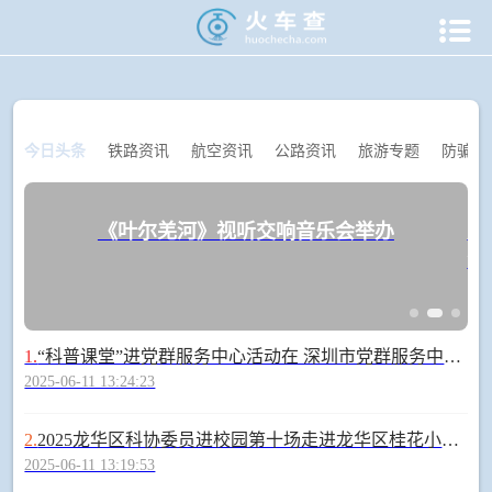

当前位置：
火车查
>
火车资讯
今日头条
铁路资讯
航空资讯
公路资讯
旅游专题
防骗专
《叶尔羌河》视听交响音乐会举办
虞
满
1.
“科普课堂”进党群服务中心活动在 深圳市党群服务中心启幕
2025-06-11 13:24:23
2.
2025龙华区科协委员进校园第十场走进龙华区桂花小学—王细生医生《拥抱青春，解密成长》
2025-06-11 13:19:53