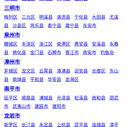
三明市
梅列区
三元区
明溪县
清流县
宁化县
大田县
尤溪
县
沙县区
将乐县
泰宁县
建宁县
永安市
泉州市
鲤城区
丰泽区
洛江区
泉港区
惠安县
安溪县
永春
县
德化县
金门县
石狮市
晋江市
南安市
钓鱼岛
漳州市
芗城区
龙文区
云霄县
漳浦县
诏安县
长泰区
东山
县
南靖县
平和县
华安县
龙海区
南平市
延平区
顺昌县
浦城县
光泽县
松溪县
政和县
邵武
市
武夷山市
建瓯市
建阳市
龙岩市
新罗区
长汀县
永定县
上杭县
武平县
连城县
漳平