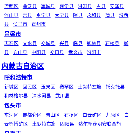
尧都区
曲沃县
翼城县
襄汾县
洪洞县
古县
安泽县
浮山县
吉县
乡宁县
大宁县
隰县
永和县
蒲县
汾西
县
侯马市
霍州市
吕梁市
离石区
文水县
交城县
兴县
临县
柳林县
石楼县
岚
县
方山县
中阳县
交口县
孝义市
汾阳市
内蒙古自治区
呼和浩特市
新城区
回民区
玉泉区
赛罕区
土默特左旗
托克托县
和林格尔县
清水河县
武川县
包头市
东河区
昆都仑区
青山区
石拐区
白云矿区
九原区
白
云鄂博矿区
土默特右旗
固阳县
达尔罕茂明安联合旗