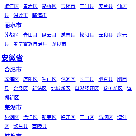
椒江区
黄岩区
路桥区
玉环市
三门县
天台县
仙居
县
温岭市
临海市
丽水市
莲都区
青田县
缙云县
遂昌县
松阳县
云和县
庆元
县
景宁畲族自治县
龙泉市
安徽省
合肥市
瑶海区
庐阳区
蜀山区
包河区
长丰县
肥东县
肥西
县
合经区
新站区
北城新区
巢湖经开区
政务新区
滨
湖新区
芜湖市
镜湖区
弋江区
新芜区
鸠江区
三山区
马塘区
湾沚
区
繁昌县
南陵县