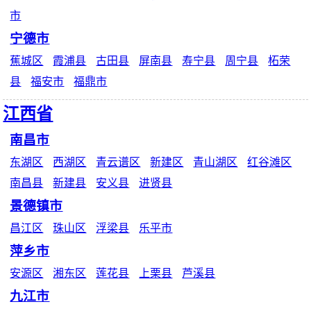
市
宁德市
蕉城区
霞浦县
古田县
屏南县
寿宁县
周宁县
柘荣
县
福安市
福鼎市
江西省
南昌市
东湖区
西湖区
青云谱区
新建区
青山湖区
红谷滩区
南昌县
新建县
安义县
进贤县
景德镇市
昌江区
珠山区
浮梁县
乐平市
萍乡市
安源区
湘东区
莲花县
上栗县
芦溪县
九江市