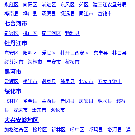
永红区
向阳区
前进区
东风区
郊区
建三江农垦分局
桦南县
桦川县
汤原县
抚远县
同江市
富锦市
七台河市
新兴区
桃山区
茄子河区
勃利县
牡丹江市
东安区
阳明区
爱民区
牡丹江西安区
东宁县
林口县
绥芬河市
海林市
宁安市
穆棱市
黑河市
爱辉区
嫩江市
逊克县
孙吴县
北安市
五大连池市
绥化市
北林区
望奎县
兰西县
青冈县
庆安县
明水县
绥棱
县
安达市
肇东市
海伦市
大兴安岭地区
加格达奇区
松岭区
新林区
呼中区
呼玛县
塔河县
漠