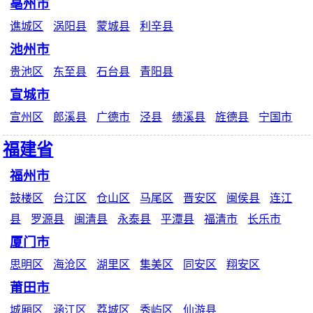
亳州市
谯城区
涡阳县
蒙城县
利辛县
池州市
贵池区
东至县
石台县
青阳县
宣城市
宣州区
郎溪县
广德市
泾县
绩溪县
旌德县
宁国市
福建省
福州市
鼓楼区
台江区
仓山区
马尾区
晋安区
闽侯县
连江
县
罗源县
闽清县
永泰县
平潭县
福清市
长乐市
厦门市
思明区
海沧区
湖里区
集美区
同安区
翔安区
莆田市
城厢区
涵江区
荔城区
秀屿区
仙游县