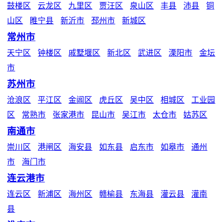
鼓楼区
云龙区
九里区
贾汪区
泉山区
丰县
沛县
铜
山区
睢宁县
新沂市
邳州市
新城区
常州市
天宁区
钟楼区
戚墅堰区
新北区
武进区
溧阳市
金坛
市
苏州市
沧浪区
平江区
金阊区
虎丘区
吴中区
相城区
工业园
区
常熟市
张家港市
昆山市
吴江市
太仓市
姑苏区
南通市
崇川区
港闸区
海安县
如东县
启东市
如皋市
通州
市
海门市
连云港市
连云区
新浦区
海州区
赣榆县
东海县
灌云县
灌南
县