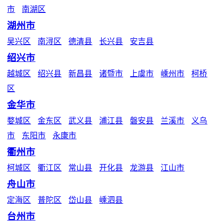
市
南湖区
湖州市
吴兴区
南浔区
德清县
长兴县
安吉县
绍兴市
越城区
绍兴县
新昌县
诸暨市
上虞市
嵊州市
柯桥
区
金华市
婺城区
金东区
武义县
浦江县
磐安县
兰溪市
义乌
市
东阳市
永康市
衢州市
柯城区
衢江区
常山县
开化县
龙游县
江山市
舟山市
定海区
普陀区
岱山县
嵊泗县
台州市