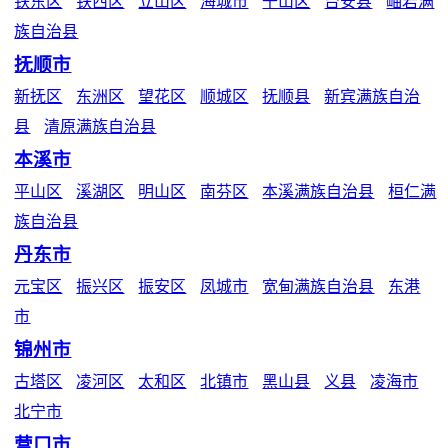
铁东区
铁西区
立山区
海城市
千山区
台安县
岫岩满
族自治县
抚顺市
新抚区
东洲区
望花区
顺城区
抚顺县
新宾满族自治
县
清原满族自治县
本溪市
平山区
溪湖区
明山区
南芬区
本溪满族自治县
桓仁满
族自治县
丹东市
元宝区
振兴区
振安区
凤城市
宽甸满族自治县
东港
市
锦州市
古塔区
凌河区
太和区
北镇市
黑山县
义县
凌海市
北宁市
营口市