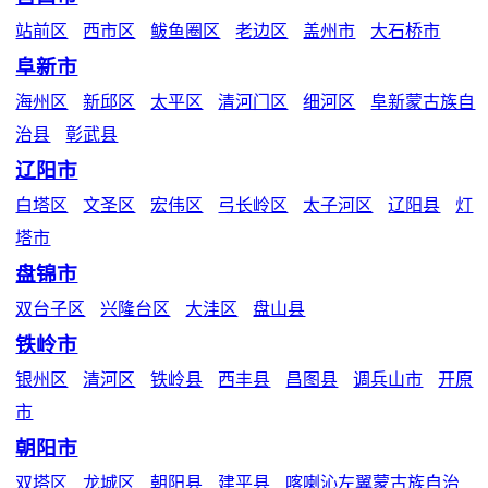
站前区
西市区
鲅鱼圈区
老边区
盖州市
大石桥市
阜新市
海州区
新邱区
太平区
清河门区
细河区
阜新蒙古族自
治县
彰武县
辽阳市
白塔区
文圣区
宏伟区
弓长岭区
太子河区
辽阳县
灯
塔市
盘锦市
双台子区
兴隆台区
大洼区
盘山县
铁岭市
银州区
清河区
铁岭县
西丰县
昌图县
调兵山市
开原
市
朝阳市
双塔区
龙城区
朝阳县
建平县
喀喇沁左翼蒙古族自治