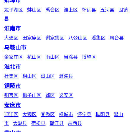
蚌埠市
龙子湖区
蚌山区
禹会区
淮上区
怀远县
五河县
固镇
县
淮南市
大通区
田家庵区
谢家集区
八公山区
潘集区
凤台县
马鞍山市
金家庄区
花山区
雨山区
当涂县
博望区
淮北市
杜集区
相山区
烈山区
濉溪县
铜陵市
铜官区
狮子山区
郊区
义安区
安庆市
迎江区
大观区
宜秀区
桐城市
怀宁县
枞阳县
潜山
市
太湖县
宿松县
望江县
岳西县