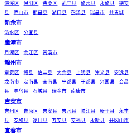
濂溪区
浔阳区
柴桑区
武宁县
修水县
永修县
德安
县
庐山市
都昌县
湖口县
彭泽县
瑞昌市
共青城
新余市
渝水区
分宜县
鹰潭市
月湖区
余江区
贵溪市
赣州市
章贡区
赣县
信丰县
大余县
上犹县
崇义县
安远县
龙南市
定南县
全南县
宁都县
于都县
兴国县
会昌
县
寻乌县
石城县
瑞金市
南康市
吉安市
吉州区
青原区
吉安县
吉水县
峡江县
新干县
永丰
县
泰和县
遂川县
万安县
安福县
永新县
井冈山市
宜春市