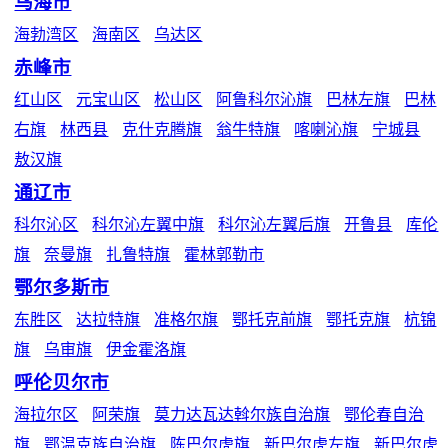
乌海市
海勃湾区
海南区
乌达区
赤峰市
红山区
元宝山区
松山区
阿鲁科尔沁旗
巴林左旗
巴林
右旗
林西县
克什克腾旗
翁牛特旗
喀喇沁旗
宁城县
敖汉旗
通辽市
科尔沁区
科尔沁左翼中旗
科尔沁左翼后旗
开鲁县
库伦
旗
奈曼旗
扎鲁特旗
霍林郭勒市
鄂尔多斯市
东胜区
达拉特旗
准格尔旗
鄂托克前旗
鄂托克旗
杭锦
旗
乌审旗
伊金霍洛旗
呼伦贝尔市
海拉尔区
阿荣旗
莫力达瓦达斡尔族自治旗
鄂伦春自治
旗
鄂温克族自治旗
陈巴尔虎旗
新巴尔虎左旗
新巴尔虎