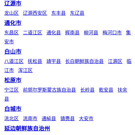
辽源市
龙山区
辽源西安区
东丰县
东辽县
通化市
东昌区
二道江区
通化县
辉南县
柳河县
梅河口市
集
安市
白山市
八道江区
抚松县
靖宇县
长白朝鲜族自治县
江源区
临
江市
浑江区
松原市
宁江区
前郭尔罗斯蒙古族自治县
长岭县
乾安县
扶余
县
白城市
洮北区
洮南市
通榆县
镇赉县
大安市
延边朝鲜族自治州