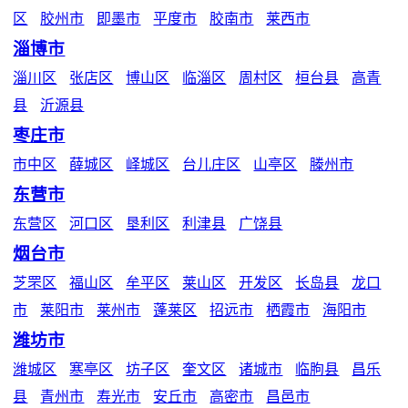
区
胶州市
即墨市
平度市
胶南市
莱西市
淄博市
淄川区
张店区
博山区
临淄区
周村区
桓台县
高青
县
沂源县
枣庄市
市中区
薛城区
峄城区
台儿庄区
山亭区
滕州市
东营市
东营区
河口区
垦利区
利津县
广饶县
烟台市
芝罘区
福山区
牟平区
莱山区
开发区
长岛县
龙口
市
莱阳市
莱州市
蓬莱区
招远市
栖霞市
海阳市
潍坊市
潍城区
寒亭区
坊子区
奎文区
诸城市
临朐县
昌乐
县
青州市
寿光市
安丘市
高密市
昌邑市