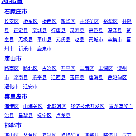
河北省
石家庄市
长安区
桥东区
桥西区
新华区
井陉矿区
裕华区
井陉
县
正定县
栾城县
行唐县
灵寿县
高邑县
深泽县
赞
皇县
无极县
平山县
元氏县
赵县
藁城市
辛集市
晋
州市
新乐市
鹿泉市
唐山市
路南区
路北区
古冶区
开平区
丰南区
丰润区
滦州
市
滦南县
乐亭县
迁西县
玉田县
唐海县
曹妃甸区
遵化市
迁安市
秦皇岛市
海港区
山海关区
北戴河区
经济技术开发区
青龙满族自
治县
昌黎县
抚宁区
卢龙县
邯郸市
邯山区
丛台区
复兴区
峰峰矿区
邯郸县
临漳县
成安