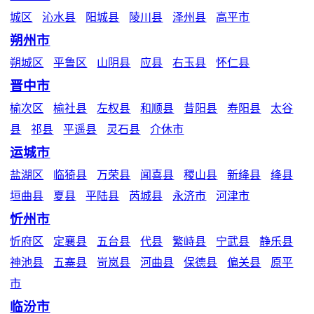
城区
沁水县
阳城县
陵川县
泽州县
高平市
朔州市
朔城区
平鲁区
山阴县
应县
右玉县
怀仁县
晋中市
榆次区
榆社县
左权县
和顺县
昔阳县
寿阳县
太谷
县
祁县
平遥县
灵石县
介休市
运城市
盐湖区
临猗县
万荣县
闻喜县
稷山县
新绛县
绛县
垣曲县
夏县
平陆县
芮城县
永济市
河津市
忻州市
忻府区
定襄县
五台县
代县
繁峙县
宁武县
静乐县
神池县
五寨县
岢岚县
河曲县
保德县
偏关县
原平
市
临汾市