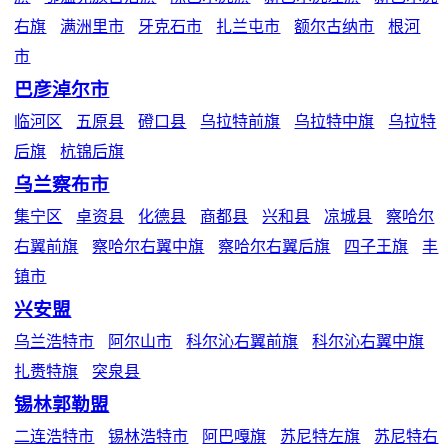
右旗
满洲里市
牙克石市
扎兰屯市
额尔古纳市
根河
市
巴彦淖尔市
临河区
五原县
磴口县
乌拉特前旗
乌拉特中旗
乌拉特
后旗
杭锦后旗
乌兰察布市
集宁区
卓资县
化德县
商都县
兴和县
凉城县
察哈尔
右翼前旗
察哈尔右翼中旗
察哈尔右翼后旗
四子王旗
丰
镇市
兴安盟
乌兰浩特市
阿尔山市
科尔沁右翼前旗
科尔沁右翼中旗
扎赉特旗
突泉县
锡林郭勒盟
二连浩特市
锡林浩特市
阿巴嘎旗
苏尼特左旗
苏尼特右