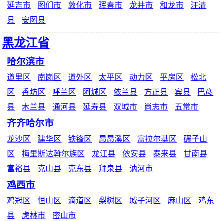
延吉市
图们市
敦化市
珲春市
龙井市
和龙市
汪清
县
安图县
黑龙江省
哈尔滨市
道里区
南岗区
道外区
太平区
动力区
平房区
松北
区
香坊区
呼兰区
阿城区
依兰县
方正县
宾县
巴彦
县
木兰县
通河县
延寿县
双城市
尚志市
五常市
齐齐哈尔市
龙沙区
建华区
铁锋区
昂昂溪区
富拉尔基区
碾子山
区
梅里斯达斡尔族区
龙江县
依安县
泰来县
甘南县
富裕县
克山县
克东县
拜泉县
讷河市
鸡西市
鸡冠区
恒山区
滴道区
梨树区
城子河区
麻山区
鸡东
县
虎林市
密山市