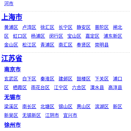
河市
上海市
黄浦区
卢湾区
徐汇区
长宁区
静安区
普陀区
闸北
区
虹口区
杨浦区
闵行区
宝山区
嘉定区
浦东新区
金山区
松江区
青浦区
南汇区
奉贤区
崇明县
江苏省
南京市
玄武区
白下区
秦淮区
建邺区
鼓楼区
下关区
浦口
区
栖霞区
雨花台区
江宁区
六合区
溧水县
高淳县
无锡市
梁溪区
南长区
北塘区
锡山区
惠山区
滨湖区
新区
新吴区
无锡新区
江阴市
宜兴市
徐州市