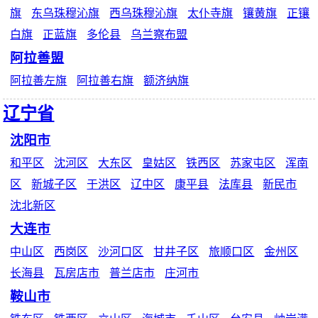
旗
东乌珠穆沁旗
西乌珠穆沁旗
太仆寺旗
镶黄旗
正镶
白旗
正蓝旗
多伦县
乌兰察布盟
阿拉善盟
阿拉善左旗
阿拉善右旗
额济纳旗
辽宁省
沈阳市
和平区
沈河区
大东区
皇姑区
铁西区
苏家屯区
浑南
区
新城子区
于洪区
辽中区
康平县
法库县
新民市
沈北新区
大连市
中山区
西岗区
沙河口区
甘井子区
旅顺口区
金州区
长海县
瓦房店市
普兰店市
庄河市
鞍山市