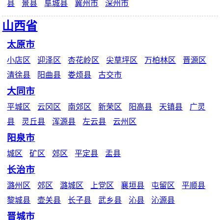
县
景县
阜城县
冀州市
深州市
山西省
太原市
小店区
迎泽区
杏花岭区
尖草坪区
万柏林区
晋源区
清徐县
阳曲县
娄烦县
古交市
大同市
平城区
云冈区
南郊区
新荣区
阳高县
天镇县
广灵
县
灵丘县
浑源县
左云县
云州区
阳泉市
城区
矿区
郊区
平定县
盂县
长治市
潞州区
郊区
潞城区
上党区
襄垣县
屯留区
平顺县
黎城县
壶关县
长子县
武乡县
沁县
沁源县
晋城市