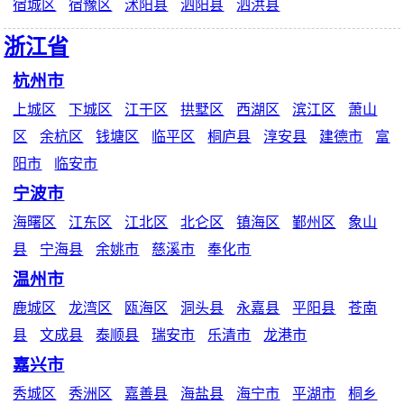
宿城区
宿豫区
沭阳县
泗阳县
泗洪县
浙江省
杭州市
上城区
下城区
江干区
拱墅区
西湖区
滨江区
萧山
区
余杭区
钱塘区
临平区
桐庐县
淳安县
建德市
富
阳市
临安市
宁波市
海曙区
江东区
江北区
北仑区
镇海区
鄞州区
象山
县
宁海县
余姚市
慈溪市
奉化市
温州市
鹿城区
龙湾区
瓯海区
洞头县
永嘉县
平阳县
苍南
县
文成县
泰顺县
瑞安市
乐清市
龙港市
嘉兴市
秀城区
秀洲区
嘉善县
海盐县
海宁市
平湖市
桐乡