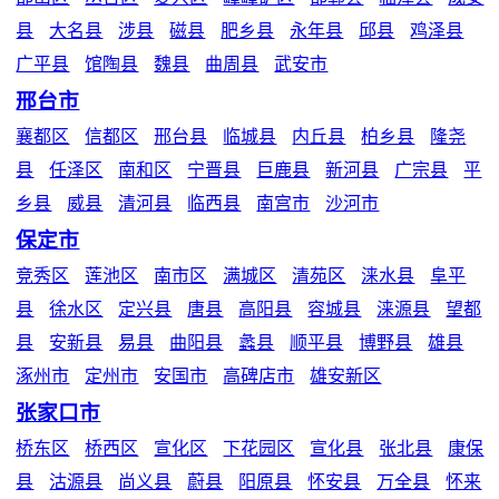
县
大名县
涉县
磁县
肥乡县
永年县
邱县
鸡泽县
广平县
馆陶县
魏县
曲周县
武安市
邢台市
襄都区
信都区
邢台县
临城县
内丘县
柏乡县
隆尧
县
任泽区
南和区
宁晋县
巨鹿县
新河县
广宗县
平
乡县
威县
清河县
临西县
南宫市
沙河市
保定市
竞秀区
莲池区
南市区
满城区
清苑区
涞水县
阜平
县
徐水区
定兴县
唐县
高阳县
容城县
涞源县
望都
县
安新县
易县
曲阳县
蠡县
顺平县
博野县
雄县
涿州市
定州市
安国市
高碑店市
雄安新区
张家口市
桥东区
桥西区
宣化区
下花园区
宣化县
张北县
康保
县
沽源县
尚义县
蔚县
阳原县
怀安县
万全县
怀来