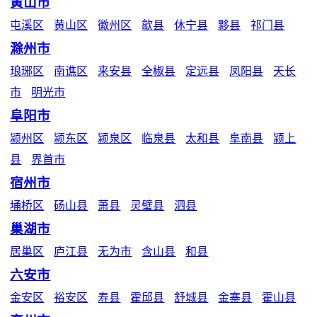
黄山市
屯溪区
黄山区
徽州区
歙县
休宁县
黟县
祁门县
滁州市
琅琊区
南谯区
来安县
全椒县
定远县
凤阳县
天长
市
明光市
阜阳市
颍州区
颍东区
颍泉区
临泉县
太和县
阜南县
颍上
县
界首市
宿州市
埇桥区
砀山县
萧县
灵璧县
泗县
巢湖市
居巢区
庐江县
无为市
含山县
和县
六安市
金安区
裕安区
寿县
霍邱县
舒城县
金寨县
霍山县