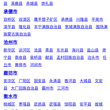
县
涿鹿县
赤城县
崇礼县
承德市
双桥区
双滦区
鹰手营子矿区
承德县
兴隆县
平泉市
滦平县
隆化县
丰宁满族自治县
宽城满族自治县
围场满
族蒙古族自治县
沧州市
新华区
运河区
沧县
青县
东光县
海兴县
盐山县
肃
宁县
南皮县
吴桥县
献县
孟村回族自治县
泊头市
任
丘市
黄骅市
河间市
廊坊市
安次区
广阳区
固安县
永清县
香河县
大城县
文安
县
大厂回族自治县
霸州市
三河市
衡水市
桃城区
枣强县
武邑县
武强县
饶阳县
安平县
故城