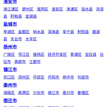
淮安市
清江浦区
楚州区
淮阴区
淮安区
清浦区
涟水县
洪泽
县
盱眙县
金湖县
盐城市
亭湖区
盐都区
响水县
滨海县
阜宁县
射阳县
建湖
县
东台市
大丰区
扬州市
广陵区
邗江区
维扬区
经济开发区
胥浦区
宝应县
仪
征市
高邮市
江都市
镇江市
京口区
润州区
丹徒区
丹阳市
扬中市
句容市
泰州市
海陵区
高港区
兴化市
靖江市
泰兴市
姜堰区
宿迁市