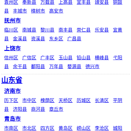
袁州区
奉新县
万载县
上高县
宜丰县
靖安县
铜鼓
县
丰城市
樟树市
高安市
抚州市
临川区
南城县
黎川县
南丰县
崇仁县
乐安县
宜黄
县
金溪县
资溪县
东乡区
广昌县
上饶市
信州区
广信区
广丰区
玉山县
铅山县
横峰县
弋阳
县
余干县
鄱阳县
万年县
婺源县
德兴市
山东省
济南市
历下区
市中区
槐荫区
天桥区
历城区
长清区
平阴
县
济阳县
商河县
章丘市
青岛市
市南区
市北区
四方区
黄岛区
崂山区
李沧区
城阳