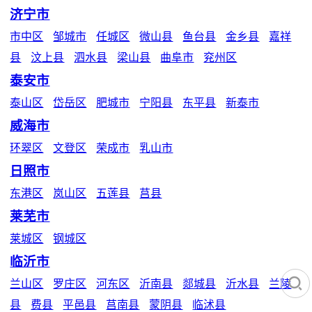
济宁市
市中区
邹城市
任城区
微山县
鱼台县
金乡县
嘉祥
县
汶上县
泗水县
梁山县
曲阜市
兖州区
泰安市
泰山区
岱岳区
肥城市
宁阳县
东平县
新泰市
威海市
环翠区
文登区
荣成市
乳山市
日照市
东港区
岚山区
五莲县
莒县
莱芜市
莱城区
钢城区
临沂市

兰山区
罗庄区
河东区
沂南县
郯城县
沂水县
兰陵
县
费县
平邑县
莒南县
蒙阴县
临沭县