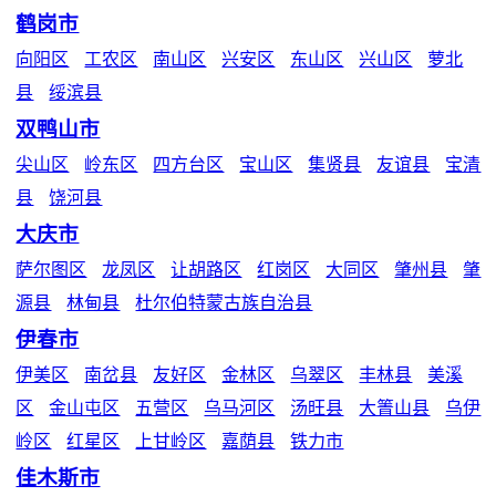
鹤岗市
向阳区
工农区
南山区
兴安区
东山区
兴山区
萝北
县
绥滨县
双鸭山市
尖山区
岭东区
四方台区
宝山区
集贤县
友谊县
宝清
县
饶河县
大庆市
萨尔图区
龙凤区
让胡路区
红岗区
大同区
肇州县
肇
源县
林甸县
杜尔伯特蒙古族自治县
伊春市
伊美区
南岔县
友好区
金林区
乌翠区
丰林县
美溪
区
金山屯区
五营区
乌马河区
汤旺县
大箐山县
乌伊
岭区
红星区
上甘岭区
嘉荫县
铁力市
佳木斯市