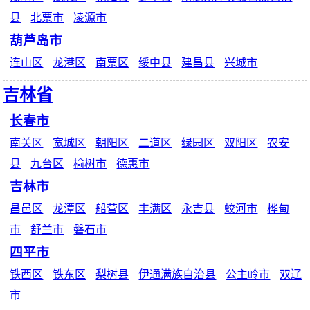
县
北票市
凌源市
葫芦岛市
连山区
龙港区
南票区
绥中县
建昌县
兴城市
吉林省
长春市
南关区
宽城区
朝阳区
二道区
绿园区
双阳区
农安
县
九台区
榆树市
德惠市
吉林市
昌邑区
龙潭区
船营区
丰满区
永吉县
蛟河市
桦甸
市
舒兰市
磐石市
四平市
铁西区
铁东区
梨树县
伊通满族自治县
公主岭市
双辽
市