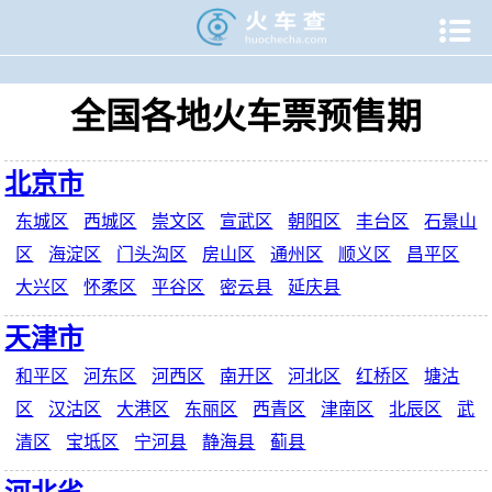

当前位置：
火车查
>
火车时刻表
>
火车票预售期
全国各地火车票预售期
北京市
东城区
西城区
崇文区
宣武区
朝阳区
丰台区
石景山
区
海淀区
门头沟区
房山区
通州区
顺义区
昌平区
大兴区
怀柔区
平谷区
密云县
延庆县
天津市
和平区
河东区
河西区
南开区
河北区
红桥区
塘沽
区
汉沽区
大港区
东丽区
西青区
津南区
北辰区
武
清区
宝坻区
宁河县
静海县
蓟县