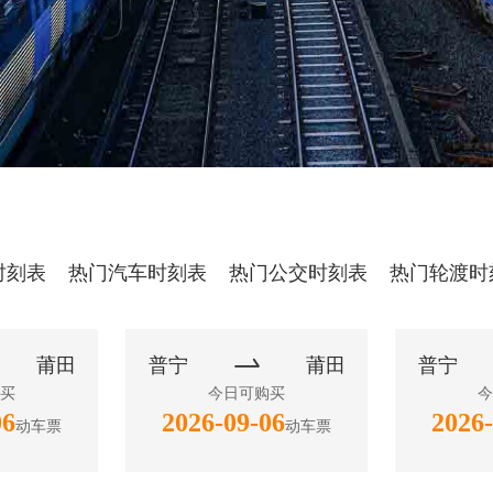
时刻表
热门汽车时刻表
热门公交时刻表
热门轮渡时

莆田
普宁
莆田
普宁
买
今日可购买
今
06
2026-09-06
2026-
动车票
动车票