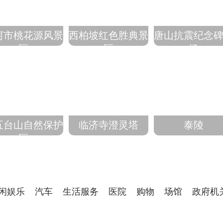
河市桃花源风景
西柏坡红色胜典景
唐山抗震纪念
区
区
场
五台山自然保护
临济寺澄灵塔
泰陵
区
闲娱乐
汽车
生活服务
医院
购物
场馆
政府机