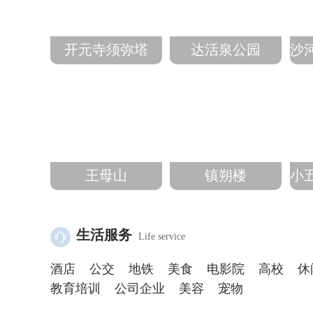
开元寺须弥塔
达活泉公园
沙
王母山
镇朔楼
小
生活服务
Life service
酒店
公交
地铁
美食
电影院
高校
休
教育培训
公司企业
美容
宠物