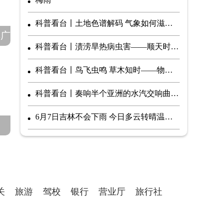
科普看台丨土地色谱解码 气象如何滋养华夏沃土
碑广
科普看台丨渍涝旱热病虫害——顺天时行农事 护“三夏”佑粮仓
科普看台丨鸟飞虫鸣 草木知时——物候与气象的共生密码
科普看台丨奏响半个亚洲的水汽交响曲——南海夏季风
6月7日吉林不会下雨 今日多云转晴温度22℃~15℃
关
旅游
驾校
银行
营业厅
旅行社