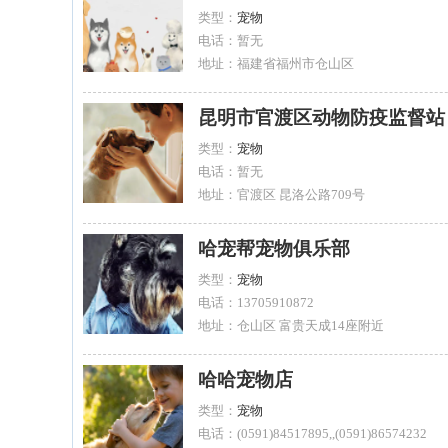
类型：
宠物
电话：暂无
地址：福建省福州市仓山区
昆明市官渡区动物防疫监督站
类型：
宠物
电话：暂无
地址：官渡区 昆洛公路709号
哈宠帮宠物俱乐部
类型：
宠物
电话：13705910872
地址：仓山区 富贵天成14座附近
哈哈宠物店
类型：
宠物
电话：(0591)84517895,,(0591)86574232