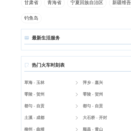
甘肃省
青海省
宁夏回族自治区
新疆维吾
钓鱼岛
最新生活服务

热门火车时刻表

草海 - 玉林

萍乡 - 嘉兴
零陵 - 贺州

零陵 - 贺州
都匀 - 自贡

都匀 - 自贡
土溪 - 成都

大石桥 - 开封
柳州 - 曲靖

顺昌 - 黄山