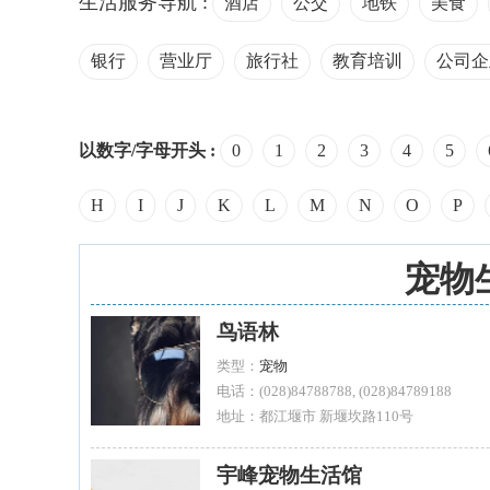
生活服务导航 :
酒店
公交
地铁
美食
银行
营业厅
旅行社
教育培训
公司企
以数字/字母开头 :
0
1
2
3
4
5
H
I
J
K
L
M
N
O
P
宠物
鸟语林
类型：
宠物
电话：(028)84788788, (028)84789188
地址：都江堰市 新堰坎路110号
宇峰宠物生活馆