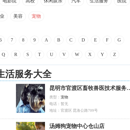
电影院
高校
休闲娱乐
汽车
生活服务
医院
业
美容
宠物
6
7
8
9
A
B
C
D
E
F
G
Q
R
S
T
U
V
W
X
Y
Z
生活服务大全
昆明市官渡区畜牧兽医
类型：
宠物
电话：暂无
地址：官渡区 昆洛公路709号
汤姆狗宠物中心仓山店