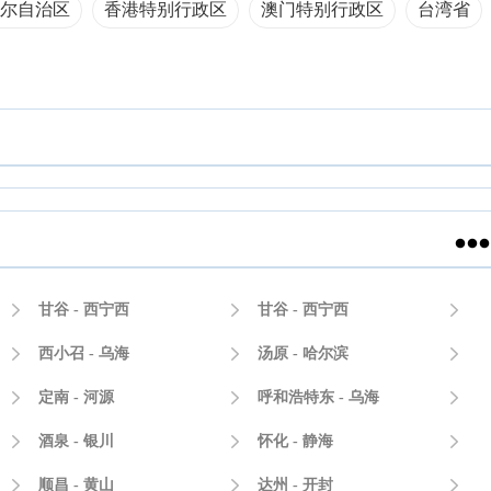
尔自治区
香港特别行政区
澳门特别行政区
台湾省


甘谷 - 西宁西

甘谷 - 西宁西


西小召 - 乌海

汤原 - 哈尔滨


定南 - 河源

呼和浩特东 - 乌海


酒泉 - 银川

怀化 - 静海


顺昌 - 黄山

达州 - 开封
