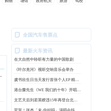
购物
场馆
政府机关
旅游
驾校

全国汽车售票点

最新火车资讯
在大自然中聆听有力量的中国歌剧
《叶尔羌河》视听交响音乐会举办
技术服务中心
虞书欣生日当天发行首张个人EP 精心制作诚意满满
港台麋先生《WE 我们的十年》开唱最后倒数 惊喜释出10周年纪念单曲宠粉
文艺天后刘若英睽违15年再登台北跨年 飙金嗓演唱经典招牌歌掀回忆杀
官宣！张杰「未·你好吗」演唱会抖音治愈开唱