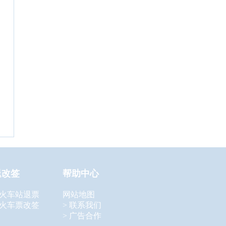
退改签
帮助中心
 火车站退票
网站地图
 火车票改签
> 联系我们
> 广告合作