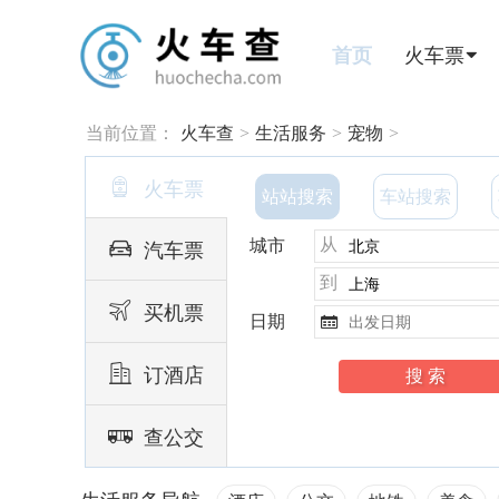
首页
火车票
当前位置：
火车查
>
生活服务
>
宠物
>

火车票
站站搜索
车站搜索
从

城市
汽车票
到

买机票
日期


订酒店

查公交