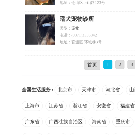
地址：仓山区上山路123号
瑞犬宠物诊所
类型：
宠物
电话：(0871)3556842
地址：官渡区 环城巷3号
1
2
3
首页
全国生活服务 :
北京市
天津市
河北省
山
上海市
江苏省
浙江省
安徽省
福建省
广东省
广西壮族自治区
海南省
重庆市