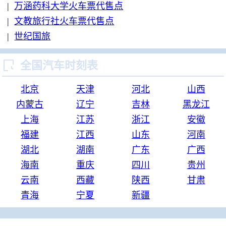
|
万涵药科大学火车票代售点
|
文教旅行社火车票代售点
|
世纪国旅

全国汽车时刻表
北京
天津
河北
山西
内蒙古
辽宁
吉林
黑龙江
上海
江苏
浙江
安徽
福建
江西
山东
河南
湖北
湖南
广东
广西
海南
重庆
四川
贵州
云南
西藏
陕西
甘肃
青海
宁夏
新疆