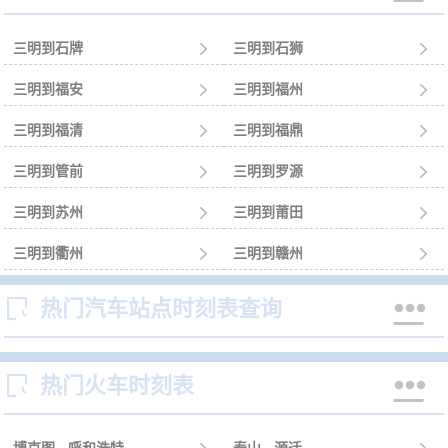
三明到石牌

三明到石狮

三明到福安

三明到福州

三明到福清

三明到福鼎

三明到管前

三明到罗源

三明到苏州

三明到莆田

三明到衢州

三明到赣州



热门汽车站点时刻表查询


热门火车时刻表