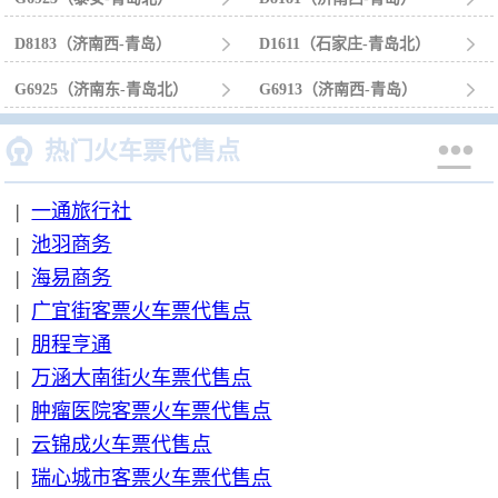
D8183（济南西-青岛）

D1611（石家庄-青岛北）

G6925（济南东-青岛北）

G6913（济南西-青岛）



热门火车票代售点
|
一通旅行社
|
池羽商务
|
海易商务
|
广宜街客票火车票代售点
|
朋程亨通
|
万涵大南街火车票代售点
|
肿瘤医院客票火车票代售点
|
云锦成火车票代售点
|
瑞心城市客票火车票代售点