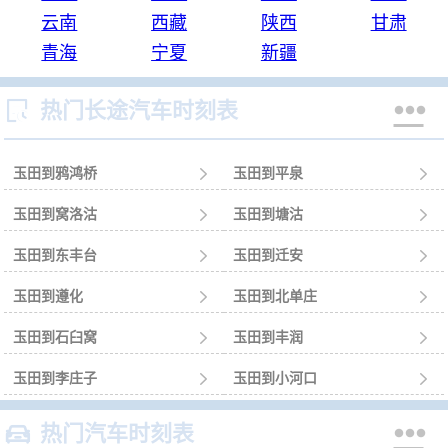
云南
西藏
陕西
甘肃
青海
宁夏
新疆


热门长途汽车时刻表
玉田到鸦鸿桥

玉田到平泉

玉田到窝洛沽

玉田到塘沽

玉田到东丰台

玉田到迁安

玉田到遵化

玉田到北单庄

玉田到石臼窝

玉田到丰润

玉田到李庄子

玉田到小河口



热门汽车时刻表