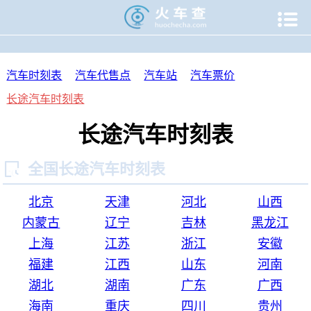

当前位置：
火车查
>
汽车时刻表
>
长途汽车时刻表
汽车时刻表
汽车代售点
汽车站
汽车票价
长途汽车时刻表
长途汽车时刻表

全国长途汽车时刻表
北京
天津
河北
山西
内蒙古
辽宁
吉林
黑龙江
上海
江苏
浙江
安徽
福建
江西
山东
河南
湖北
湖南
广东
广西
海南
重庆
四川
贵州