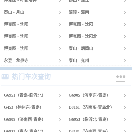
博克图 - 呼和浩特

泰山 - 源迁

泰山 - 月山

涪陵 - 潼南

博克图 - 沈阳

博克图 - 沈阳

博克图 - 沈阳

博克图 - 沈阳北

博克图 - 沈阳

泰山 - 烟筒山

永登 - 龙泉寺

泰山 - 兖州



热门车次查询
G6951（青岛-临沂北）

G6905（济南东-青岛）

G453（徐州东-青岛）

D8161（济南东-青岛北）

G6909（济南西-青岛）

G6953（临沂北-青岛）

G6923（泰安-青岛北）

D8181（济南西-青岛）
