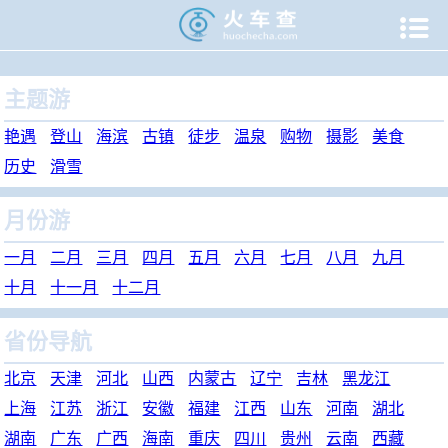

当前位置：
火车查
>
旅游门户
>
旅游攻略
主题游
艳遇
登山
海滨
古镇
徒步
温泉
购物
摄影
美食
历史
滑雪
月份游
一月
二月
三月
四月
五月
六月
七月
八月
九月
十月
十一月
十二月
省份导航
北京
天津
河北
山西
内蒙古
辽宁
吉林
黑龙江
上海
江苏
浙江
安徽
福建
江西
山东
河南
湖北
湖南
广东
广西
海南
重庆
四川
贵州
云南
西藏