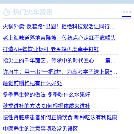


热门火车资讯
火锅外卖“反套路”出圈！拒绝科技狠活让同行颤抖
老上海味道落地吉隆坡，传统点心走红不靠噱头
打造AI+餐饮业标杆 老乡鸡再度牵手钉钉
指尖上的千年面艺，传承中的时代匠心——第八届“安琪酵母杯”中华发酵面食大赛武汉赛区开赛
许府牛：用一串“一把过”，为高考学子送上最“牛”祝福
睡觉前嚼枸杞有什么好处
冬季养生粥的做法 冬季吃什么水果好
秋季进补的方法 如何根据体质来进补
慢性肾脏病患者如何正确饮食 哪种吃法有利健康
中医养生的注意事项及常见误区