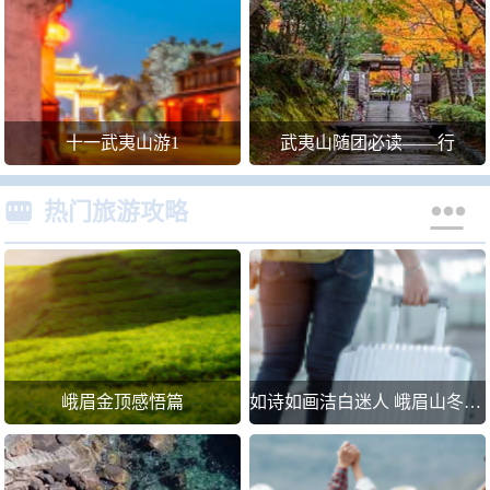
十一武夷山游1
武夷山随团必读――行


热门旅游攻略
峨眉金顶感悟篇
如诗如画洁白迷人 峨眉山冬游滑雪(图)