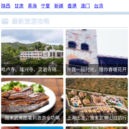
陕西
甘肃
青海
宁夏
新疆
香港
澳门
台湾

最新旅游攻略
毗卢寺、隆兴寺、灵岩寺随拍......
许我一段时光，赠你春暖花开
周末武夷酷暑刺激游全功略
上海出发，周末武夷山自助行