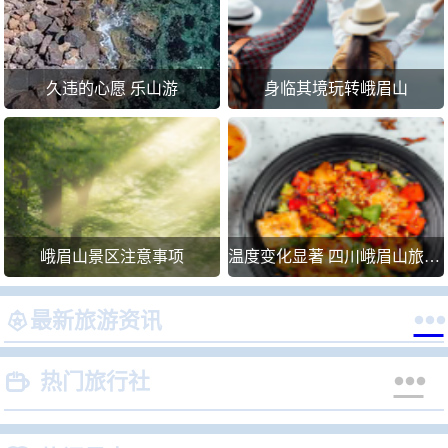
久违的心愿 乐山游
身临其境玩转峨眉山
峨眉山景区注意事项
温度变化显著 四川峨眉山旅游注意事项


最新旅游资讯


热门旅行社