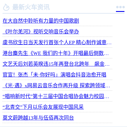


最新火车资讯
在大自然中聆听有力量的中国歌剧
《叶尔羌河》视听交响音乐会举办
虞书欣生日当天发行首张个人EP 精心制作诚意满满
港台麋先生《WE 我们的十年》开唱最后倒数 惊喜释出10周年纪念单曲宠粉
文艺天后刘若英睽违15年再登台北跨年 飙金嗓演唱经典招牌歌掀回忆杀
官宣！张杰「未·你好吗」演唱会抖音治愈开唱
《光·遇》x网易云音乐合作再升级 探索跨领域社交新体验
“唱响新时代”第十三届中国合唱协会魅力校园合唱展演开幕
“北青交”下月以乐会友展现中国风采
莫文蔚跨越13年与伍佰再次同台