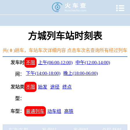

当前位置：
火车查
>
火车站
>
河南火车时刻表
>
方城火车时
方城列车站时刻表
共(
0
)趟车，车站车次详细内容 点击车次名查询所有经过列车
发车时
不限
上午(06:00-12:00)
中午(12:00-14:00)
下午(14:00-18:00)
晚上(18:00-06:00)
间：
发站类
不限
始发
途径
终点
型：
车型：
普通列车
动车组
高铁