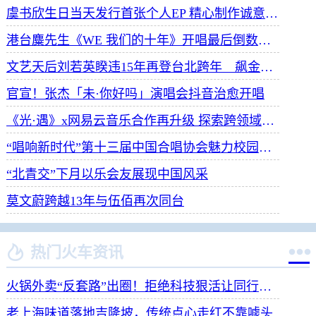
虞书欣生日当天发行首张个人EP 精心制作诚意满满
港台麋先生《WE 我们的十年》开唱最后倒数 惊喜释出10周年纪念单曲宠粉
文艺天后刘若英睽违15年再登台北跨年 飙金嗓演唱经典招牌歌掀回忆杀
官宣！张杰「未·你好吗」演唱会抖音治愈开唱
《光·遇》x网易云音乐合作再升级 探索跨领域社交新体验
“唱响新时代”第十三届中国合唱协会魅力校园合唱展演开幕
“北青交”下月以乐会友展现中国风采
莫文蔚跨越13年与伍佰再次同台


热门火车资讯
火锅外卖“反套路”出圈！拒绝科技狠活让同行颤抖
老上海味道落地吉隆坡，传统点心走红不靠噱头