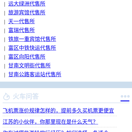
|
远大绿洲代售所
|
旅游宾馆代售所
|
天一代售所
|
富瑞代售所
|
铁旅一重宾馆代售所
|
富区中铁快运代售所
|
富区向阳代售所
|
甘南文明街代售所
|
甘南公路客运站代售所


火车问答
飞机票涨价规律怎样的，提前多久买机票更便宜
江苏的小伙伴，你那里现在是什么天气？