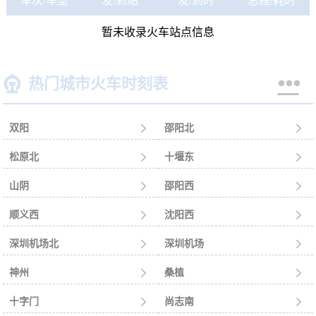
车次/车型
发/到站
发/到时
总程/耗时
暂未收录火车站点信息


热门城市火车时刻表
双阳

邵阳北

松原北

十堰东

山阴

邵阳西

顺义西

沈阳西

深圳机场北

深圳机场

神州

桑植

十字门

尚志南
