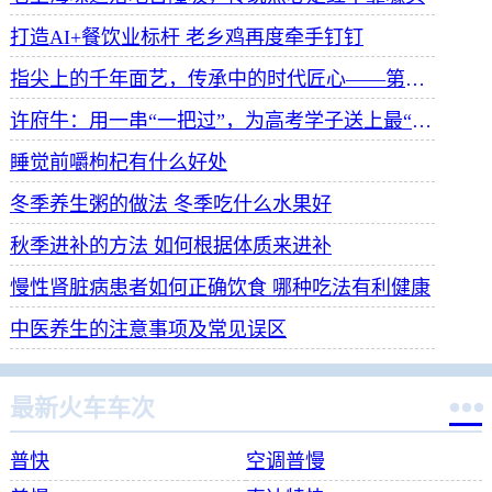
打造AI+餐饮业标杆 老乡鸡再度牵手钉钉
指尖上的千年面艺，传承中的时代匠心——第八届“安琪酵母杯”中华发酵面食大赛武汉赛区开赛
许府牛：用一串“一把过”，为高考学子送上最“牛”祝福
睡觉前嚼枸杞有什么好处
冬季养生粥的做法 冬季吃什么水果好
秋季进补的方法 如何根据体质来进补
慢性肾脏病患者如何正确饮食 哪种吃法有利健康
中医养生的注意事项及常见误区

最新火车车次
普快
空调普慢