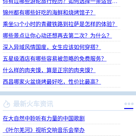
你有过哪些游轮旅行经历？如何选择一条适合自己的游轮线路？
锦州都有哪些好吃的海鲜和烧烤馆子？
乘坐53个小时的青藏铁路到拉萨是怎样的体验？
哪些景点让你心动还想再去第二次？为什么？
深入异域风情国度，女生应该如何穿搭？
五星级酒店有哪些容易被忽略的免费服务？
什么样的肉夹馍，算是正宗的肉夹馍？
西昌哪家火盆烧烤最好吃，性价比最高？


最新火车资讯
在大自然中聆听有力量的中国歌剧
《叶尔羌河》视听交响音乐会举办