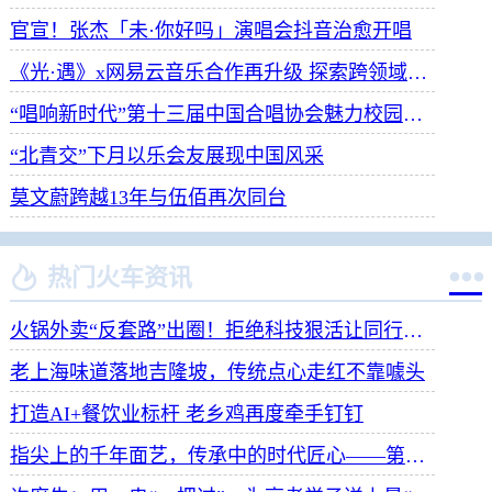
官宣！张杰「未·你好吗」演唱会抖音治愈开唱
《光·遇》x网易云音乐合作再升级 探索跨领域社交新体验
“唱响新时代”第十三届中国合唱协会魅力校园合唱展演开幕
“北青交”下月以乐会友展现中国风采
莫文蔚跨越13年与伍佰再次同台


热门火车资讯
火锅外卖“反套路”出圈！拒绝科技狠活让同行颤抖
老上海味道落地吉隆坡，传统点心走红不靠噱头
打造AI+餐饮业标杆 老乡鸡再度牵手钉钉
指尖上的千年面艺，传承中的时代匠心——第八届“安琪酵母杯”中华发酵面食大赛武汉赛区开赛