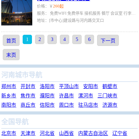
价格：￥
260起
服务：
免费WIFI
免费停车
接机服务
餐厅
会议室
行李寄存
地址：[市中心]建设路与河内路交叉口
1
2
3
4
5
6
首页
下一页
末页
河南城市导航
郑州市
开封市
洛阳市
平顶山市
安阳市
鹤壁市
新乡市
焦作市
濮阳市
许昌市
漯河市
三门峡市
南阳市
商丘市
信阳市
周口市
驻马店市
济源市
全国导航
北京市
天津市
河北省
山西省
内蒙古自治区
辽宁省