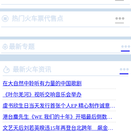


热门火车票代售点


最新专题


最新火车资讯
在大自然中聆听有力量的中国歌剧
《叶尔羌河》视听交响音乐会举办
虞书欣生日当天发行首张个人EP 精心制作诚意满满
港台麋先生《WE 我们的十年》开唱最后倒数 惊喜释出10周年纪念单曲宠粉
文艺天后刘若英睽违15年再登台北跨年 飙金嗓演唱经典招牌歌掀回忆杀