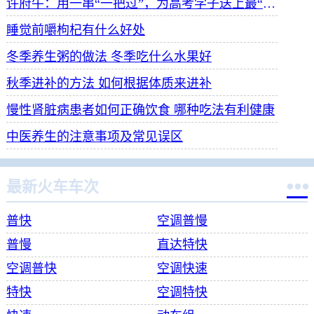
许府牛：用一串“一把过”，为高考学子送上最“牛”祝福
睡觉前嚼枸杞有什么好处
冬季养生粥的做法 冬季吃什么水果好
秋季进补的方法 如何根据体质来进补
慢性肾脏病患者如何正确饮食 哪种吃法有利健康
中医养生的注意事项及常见误区

最新火车车次
普快
空调普慢
普慢
直达特快
空调普快
空调快速
特快
空调特快