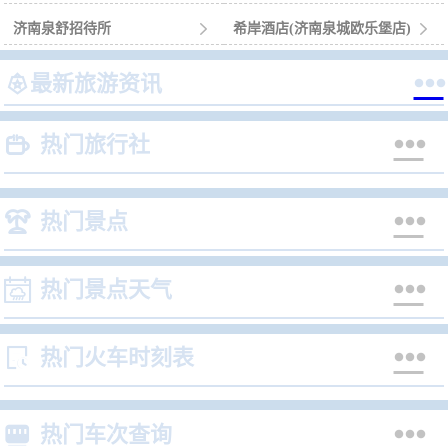
济南泉舒招待所

希岸酒店(济南泉城欧乐堡店)



最新旅游资讯


热门旅行社


热门景点


热门景点天气


热门火车时刻表


热门车次查询