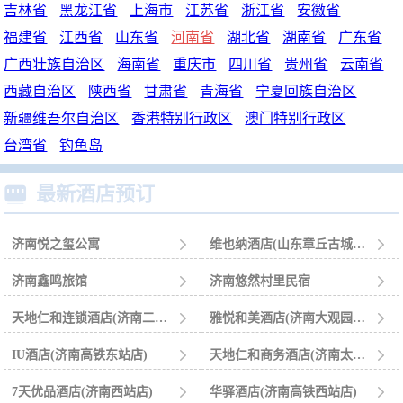
吉林省
黑龙江省
上海市
江苏省
浙江省
安徽省
福建省
江西省
山东省
河南省
湖北省
湖南省
广东省
广西壮族自治区
海南省
重庆市
四川省
贵州省
云南省
西藏自治区
陕西省
甘肃省
青海省
宁夏回族自治区
新疆维吾尔自治区
香港特别行政区
澳门特别行政区
台湾省
钓鱼岛

最新酒店预订
济南悦之玺公寓

维也纳酒店(山东章丘古城百脉泉店)

济南鑫鸣旅馆

济南悠然村里民宿

天地仁和连锁酒店(济南二七南路欧亚大观店)

雅悦和美酒店(济南大观园万达广场店)

IU酒店(济南高铁东站店)

天地仁和商务酒店(济南太平洋小区店)

7天优品酒店(济南西站店)

华驿酒店(济南高铁西站店)
