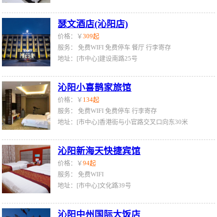
瑟文酒店(沁阳店)
价格：￥
309起
服务：
免费WIFI
免费停车
餐厅
行李寄存
地址：[市中心]建设南路25号
沁阳小喜鹊家旅馆
价格：￥
134起
服务：
免费WIFI
免费停车
行李寄存
地址：[市中心]香港街与小官路交叉口向东30米
沁阳新海天快捷宾馆
价格：￥
94起
服务：
免费WIFI
地址：[市中心]文化路39号
沁阳中州国际大饭店