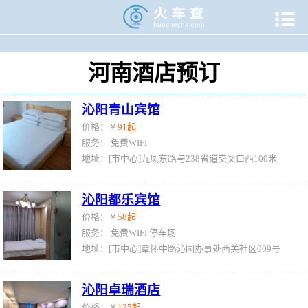

当前位置：
火车查
>
酒店查询
>
河南省酒店查询
河南酒店预订
沁阳青山宾馆
价格：￥
91起
服务：
免费WIFI
地址：[市中心]九凤东路与238省道交叉口西100米
沁阳都乐宾馆
价格：￥
58起
服务：
免费WIFI
停车场
地址：[市中心]覃怀中路沁园办事处西关社区009号
沁阳卓瑞酒店
价格：￥
125起