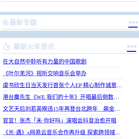


最新专题


最新火车资讯
在大自然中聆听有力量的中国歌剧
《叶尔羌河》视听交响音乐会举办
虞书欣生日当天发行首张个人EP 精心制作诚意满满
港台麋先生《WE 我们的十年》开唱最后倒数 惊喜释出10周年纪念单曲宠粉
文艺天后刘若英睽违15年再登台北跨年 飙金嗓演唱经典招牌歌掀回忆杀
官宣！张杰「未·你好吗」演唱会抖音治愈开唱
《光·遇》x网易云音乐合作再升级 探索跨领域社交新体验