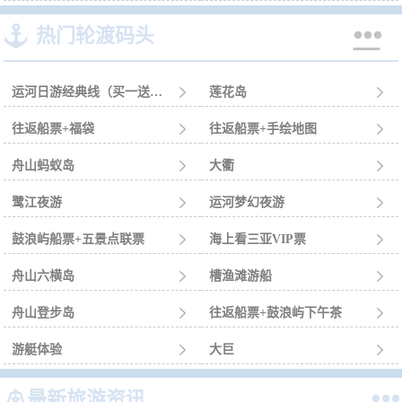


热门轮渡码头
运河日游经典线（买一送一）

莲花岛

往返船票+福袋

往返船票+手绘地图

舟山蚂蚁岛

大衢

鹭江夜游

运河梦幻夜游

鼓浪屿船票+五景点联票

海上看三亚VIP票

舟山六横岛

槽渔滩游船

舟山登步岛

往返船票+鼓浪屿下午茶

游艇体验

大巨



最新旅游资讯