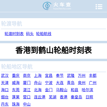

当前位置：
火车查
>
旅游门户
>
轮渡时刻表
>
轮船航线
>
香
轮渡导航
轮渡时刻表
码头
轮船航线
香港到鹤山轮船时刻表
轮船地区导航
武汉
重庆
南京
上海
宜昌
奉节
武隆
万州
丰都
天津
威海
厦门
舟山
宁波
大连
青岛
泉州
广州
海口
东莞
湛江
北海
金门
马鞍山
和县
哈尔滨
烟台
蓬莱
营口
连云港
芜湖
香港
秦皇岛
日照
丹东
珠海
中山