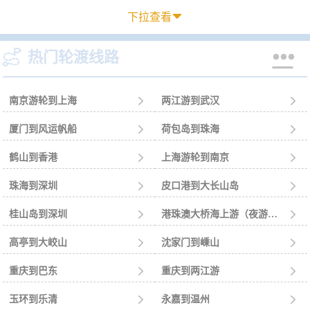
下拉查看



热门轮渡线路
南京游轮到上海

两江游到武汉

厦门到风运帆船

荷包岛到珠海

鹤山到香港

上海游轮到南京

珠海到深圳

皮口港到大长山岛

桂山岛到深圳

港珠澳大桥海上游（夜游）到珠海

高亭到大峧山

沈家门到嵊山

重庆到巴东

重庆到两江游

玉环到乐清

永嘉到温州
