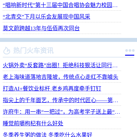
“唱响新时代”第十三届中国合唱协会魅力校园合唱展演开幕
“北青交”下月以乐会友展现中国风采
莫文蔚跨越13年与伍佰再次同台


热门火车资讯
火锅外卖“反套路”出圈！拒绝科技狠活让同行颤抖
老上海味道落地吉隆坡，传统点心走红不靠噱头
打造AI+餐饮业标杆 老乡鸡再度牵手钉钉
指尖上的千年面艺，传承中的时代匠心——第八届“安琪酵母杯”中华发酵面食大赛武汉赛区开赛
许府牛：用一串“一把过”，为高考学子送上最“牛”祝福
睡觉前嚼枸杞有什么好处
冬季养生粥的做法 冬季吃什么水果好