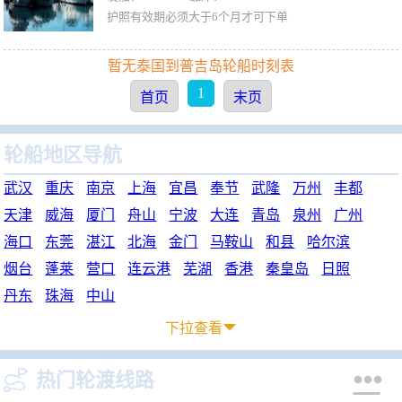
护照有效期必须大于6个月才可下单
暂无泰国到普吉岛轮船时刻表
1
首页
末页
轮船地区导航
武汉
重庆
南京
上海
宜昌
奉节
武隆
万州
丰都
天津
威海
厦门
舟山
宁波
大连
青岛
泉州
广州
海口
东莞
湛江
北海
金门
马鞍山
和县
哈尔滨
烟台
蓬莱
营口
连云港
芜湖
香港
秦皇岛
日照
丹东
珠海
中山
下拉查看



热门轮渡线路