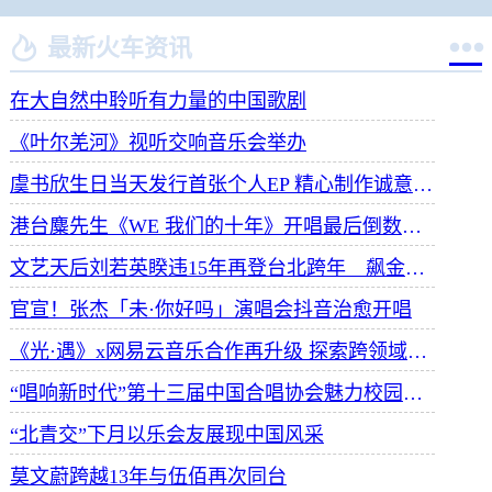


最新火车资讯
在大自然中聆听有力量的中国歌剧
《叶尔羌河》视听交响音乐会举办
虞书欣生日当天发行首张个人EP 精心制作诚意满满
港台麋先生《WE 我们的十年》开唱最后倒数 惊喜释出10周年纪念单曲宠粉
文艺天后刘若英睽违15年再登台北跨年 飙金嗓演唱经典招牌歌掀回忆杀
官宣！张杰「未·你好吗」演唱会抖音治愈开唱
《光·遇》x网易云音乐合作再升级 探索跨领域社交新体验
“唱响新时代”第十三届中国合唱协会魅力校园合唱展演开幕
“北青交”下月以乐会友展现中国风采
莫文蔚跨越13年与伍佰再次同台