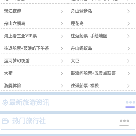
鹭江夜游

舟山登步岛

舟山六横岛

莲花岛

海上看三亚VIP票

往返船票+手绘地图

往返船票+鼓浪屿下午茶

舟山蚂蚁岛

运河梦幻夜游

大巨

大衢

鼓浪屿船票+五景点联票

游艇体验

往返船票+福袋



最新旅游资讯


热门旅行社