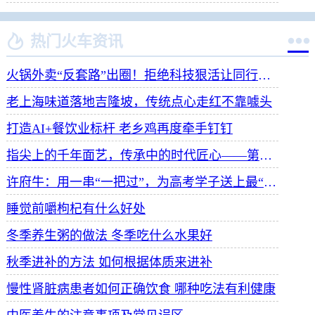


热门火车资讯
火锅外卖“反套路”出圈！拒绝科技狠活让同行颤抖
老上海味道落地吉隆坡，传统点心走红不靠噱头
打造AI+餐饮业标杆 老乡鸡再度牵手钉钉
指尖上的千年面艺，传承中的时代匠心——第八届“安琪酵母杯”中华发酵面食大赛武汉赛区开赛
许府牛：用一串“一把过”，为高考学子送上最“牛”祝福
睡觉前嚼枸杞有什么好处
冬季养生粥的做法 冬季吃什么水果好
秋季进补的方法 如何根据体质来进补
慢性肾脏病患者如何正确饮食 哪种吃法有利健康