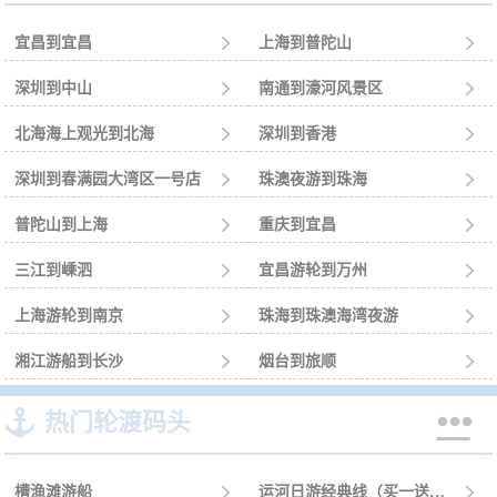
宜昌到宜昌

上海到普陀山

深圳到中山

南通到濠河风景区

北海海上观光到北海

深圳到香港

深圳到春满园大湾区一号店

珠澳夜游到珠海

普陀山到上海

重庆到宜昌

三江到嵊泗

宜昌游轮到万州

上海游轮到南京

珠海到珠澳海湾夜游

湘江游船到长沙

烟台到旅顺



热门轮渡码头
槽渔滩游船

运河日游经典线（买一送一）
