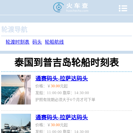

当前位置：
火车查
>
旅游门户
>
轮渡时刻表
>
轮船航线
>
泰
轮渡导航
轮渡时刻表
码头
轮船航线
泰国到普吉岛轮船时刻表
通赛码头-拉萨达码头
价格：￥
30.00
元起
发船：11:00:00 靠岸：14:30:00
护照有效期必须大于6个月才可下单
通赛码头-拉萨达码头
价格：￥
30.00
元起
发船：11:00:00 靠岸：14:30:00