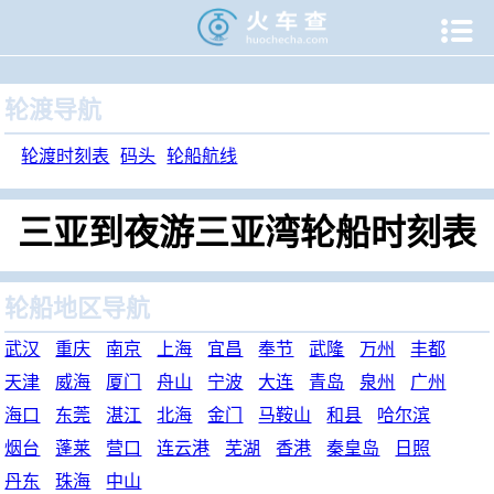

当前位置：
火车查
>
旅游门户
>
轮渡时刻表
>
轮船航线
>
三
轮渡导航
轮渡时刻表
码头
轮船航线
三亚到夜游三亚湾轮船时刻表
轮船地区导航
武汉
重庆
南京
上海
宜昌
奉节
武隆
万州
丰都
天津
威海
厦门
舟山
宁波
大连
青岛
泉州
广州
海口
东莞
湛江
北海
金门
马鞍山
和县
哈尔滨
烟台
蓬莱
营口
连云港
芜湖
香港
秦皇岛
日照
丹东
珠海
中山