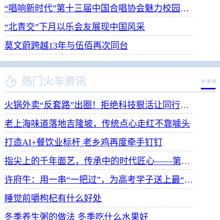
“唱响新时代”第十三届中国合唱协会魅力校园合唱展演开幕
“北青交”下月以乐会友展现中国风采
莫文蔚跨越13年与伍佰再次同台


热门火车资讯
火锅外卖“反套路”出圈！拒绝科技狠活让同行颤抖
老上海味道落地吉隆坡，传统点心走红不靠噱头
打造AI+餐饮业标杆 老乡鸡再度牵手钉钉
指尖上的千年面艺，传承中的时代匠心——第八届“安琪酵母杯”中华发酵面食大赛武汉赛区开赛
许府牛：用一串“一把过”，为高考学子送上最“牛”祝福
睡觉前嚼枸杞有什么好处
冬季养生粥的做法 冬季吃什么水果好