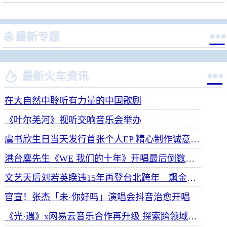


最新专题


最新火车资讯
在大自然中聆听有力量的中国歌剧
《叶尔羌河》视听交响音乐会举办
虞书欣生日当天发行首张个人EP 精心制作诚意满满
港台麋先生《WE 我们的十年》开唱最后倒数 惊喜释出10周年纪念单曲宠粉
文艺天后刘若英睽违15年再登台北跨年 飙金嗓演唱经典招牌歌掀回忆杀
官宣！张杰「未·你好吗」演唱会抖音治愈开唱
《光·遇》x网易云音乐合作再升级 探索跨领域社交新体验