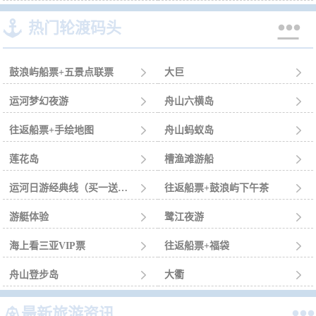


热门轮渡码头
鼓浪屿船票+五景点联票

大巨

运河梦幻夜游

舟山六横岛

往返船票+手绘地图

舟山蚂蚁岛

莲花岛

槽渔滩游船

运河日游经典线（买一送一）

往返船票+鼓浪屿下午茶

游艇体验

鹭江夜游

海上看三亚VIP票

往返船票+福袋

舟山登步岛

大衢



最新旅游资讯