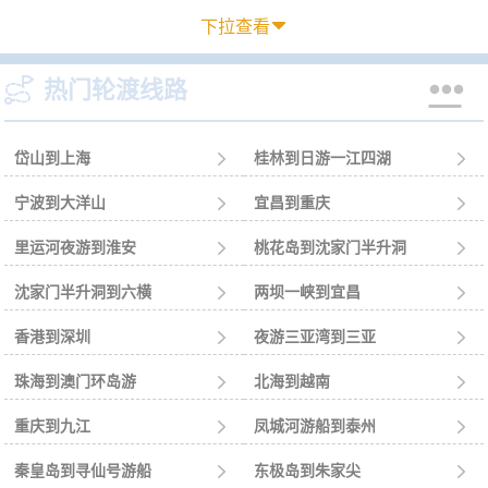
下拉查看



热门轮渡线路
岱山到上海

桂林到日游一江四湖

宁波到大洋山

宜昌到重庆

里运河夜游到淮安

桃花岛到沈家门半升洞

沈家门半升洞到六横

两坝一峡到宜昌

香港到深圳

夜游三亚湾到三亚

珠海到澳门环岛游

北海到越南

重庆到九江

凤城河游船到泰州

秦皇岛到寻仙号游船

东极岛到朱家尖
