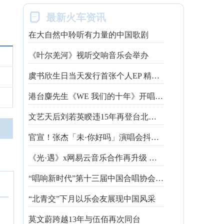

最新火车资讯
在大自然中聆听有力量的中国歌剧
《叶尔羌河》视听交响音乐会举办
虞书欣生日当天发行首张个人EP 精心制作诚意满满
港台麋先生《WE 我们的十年》开唱最后倒数 惊喜释出10周年纪念单曲宠粉
文艺天后刘若英睽违15年再登台北跨年 飙金嗓演唱经典招牌歌掀回忆杀
官宣！张杰「未·你好吗」演唱会抖音治愈开唱
《光·遇》x网易云音乐合作再升级 探索跨领域社交新体验
“唱响新时代”第十三届中国合唱协会魅力校园合唱展演开幕
“北青交”下月以乐会友展现中国风采
莫文蔚跨越13年与伍佰再次同台