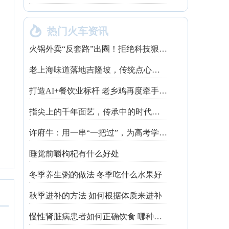

热门火车资讯
火锅外卖“反套路”出圈！拒绝科技狠活让同行颤抖
老上海味道落地吉隆坡，传统点心走红不靠噱头
打造AI+餐饮业标杆 老乡鸡再度牵手钉钉
指尖上的千年面艺，传承中的时代匠心——第八届“安琪酵母杯”中华发酵面食大赛武汉赛区开赛
许府牛：用一串“一把过”，为高考学子送上最“牛”祝福
睡觉前嚼枸杞有什么好处
冬季养生粥的做法 冬季吃什么水果好
秋季进补的方法 如何根据体质来进补
慢性肾脏病患者如何正确饮食 哪种吃法有利健康