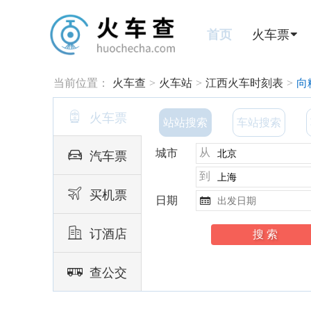
首页
火车票
当前位置：
火车查
>
火车站
>
江西火车时刻表
>
向

火车票
站站搜索
车站搜索
从

城市
汽车票
到

买机票
日期


订酒店

查公交