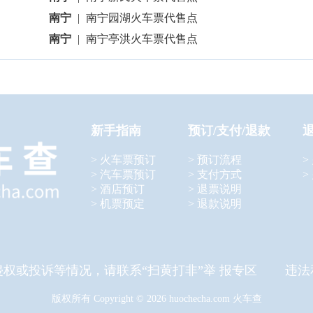
南宁
|
南宁园湖火车票代售点
南宁
|
南宁亭洪火车票代售点
新手指南
预订/支付/退款
> 火车票预订
> 预订流程
>
> 汽车票预订
> 支付方式
>
> 酒店预订
> 退票说明
> 机票预定
> 退款说明
侵权或投诉等情况，请联系“扫黄打非”举 报专区 违法
版权所有 Copyright © 2026 huochecha.com 火车查