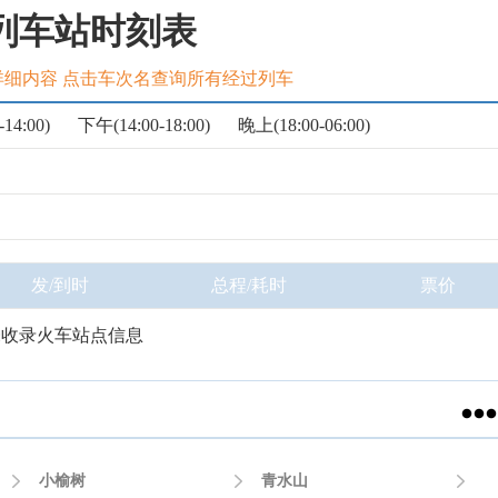
列车站时刻表
详细内容 点击车次名查询所有经过列车
14:00)
下午(14:00-18:00)
晚上(18:00-06:00)
发/到时
总程/耗时
票价
未收录火车站点信息


小榆树

青水山
