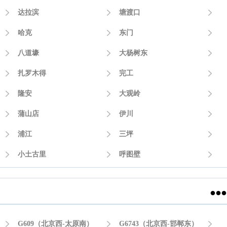

达拉滨

塘渡口


哈克

东门


八道壕

大杨树东


扎罗木得

完工


隆安

大观岭


蒲山店

伊川


浦江

三坪


小土古里

呼图壁



G609（北京西-太原南）

G6743（北京西-邯郸东）
