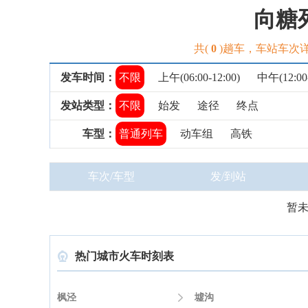
向糖
共(
0
)趟车，车站车次
发车时间：
不限
上午(06:00-12:00)
中午(12:00-
发站类型：
不限
始发
途径
终点
车型：
普通列车
动车组
高铁
车次/车型
发/到站
暂
热门城市火车时刻表

枫泾

墟沟