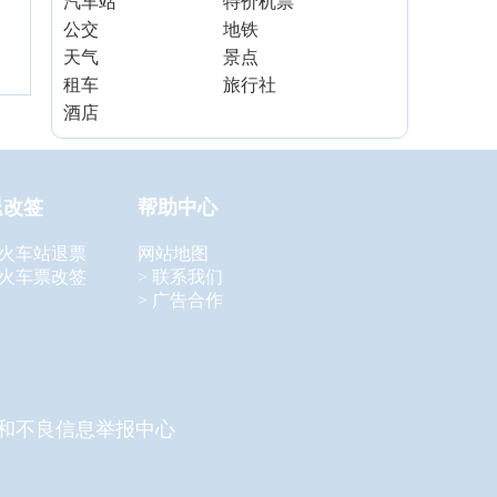
汽车站
特价机票
公交
地铁
天气
景点
租车
旅行社
酒店
退改签
帮助中心
 火车站退票
网站地图
 火车票改签
> 联系我们
> 广告合作
和不良信息举报中心