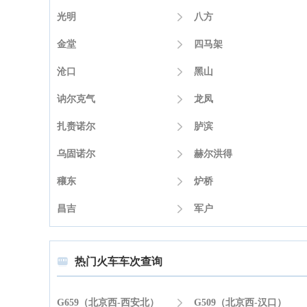
光明

八方
金堂

四马架
沧口

黑山
讷尔克气

龙凤
扎赉诺尔

胪滨
乌固诺尔

赫尔洪得
穰东

炉桥
昌吉

军户
热门火车车次查询

G659（北京西-西安北）

G509（北京西-汉口）