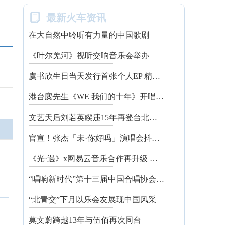

最新火车资讯
在大自然中聆听有力量的中国歌剧
《叶尔羌河》视听交响音乐会举办
虞书欣生日当天发行首张个人EP 精心制作诚意满满
港台麋先生《WE 我们的十年》开唱最后倒数 惊喜释出10周年纪念单曲宠粉
文艺天后刘若英睽违15年再登台北跨年 飙金嗓演唱经典招牌歌掀回忆杀
官宣！张杰「未·你好吗」演唱会抖音治愈开唱
《光·遇》x网易云音乐合作再升级 探索跨领域社交新体验
“唱响新时代”第十三届中国合唱协会魅力校园合唱展演开幕
“北青交”下月以乐会友展现中国风采
莫文蔚跨越13年与伍佰再次同台