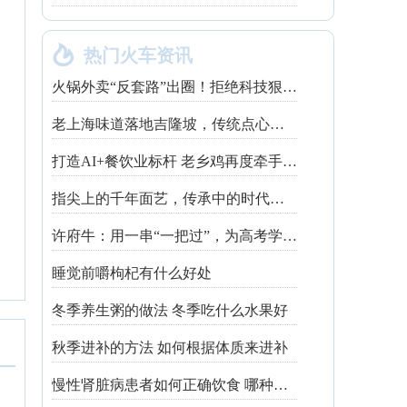

热门火车资讯
火锅外卖“反套路”出圈！拒绝科技狠活让同行颤抖
老上海味道落地吉隆坡，传统点心走红不靠噱头
打造AI+餐饮业标杆 老乡鸡再度牵手钉钉
指尖上的千年面艺，传承中的时代匠心——第八届“安琪酵母杯”中华发酵面食大赛武汉赛区开赛
许府牛：用一串“一把过”，为高考学子送上最“牛”祝福
睡觉前嚼枸杞有什么好处
冬季养生粥的做法 冬季吃什么水果好
秋季进补的方法 如何根据体质来进补
慢性肾脏病患者如何正确饮食 哪种吃法有利健康