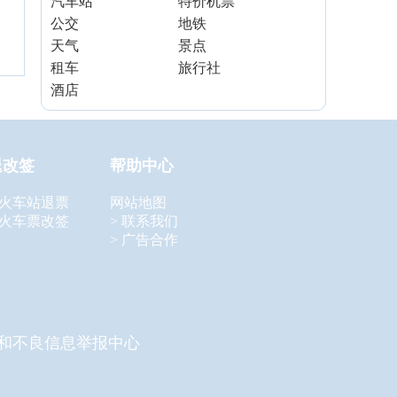
汽车站
特价机票
公交
地铁
天气
景点
租车
旅行社
酒店
退改签
帮助中心
 火车站退票
网站地图
 火车票改签
> 联系我们
> 广告合作
和不良信息举报中心