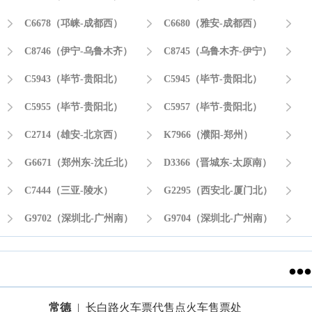

C6678（邛崃-成都西）

C6680（雅安-成都西）


C8746（伊宁-乌鲁木齐）

C8745（乌鲁木齐-伊宁）


C5943（毕节-贵阳北）

C5945（毕节-贵阳北）


C5955（毕节-贵阳北）

C5957（毕节-贵阳北）


C2714（雄安-北京西）

K7966（濮阳-郑州）


G6671（郑州东-沈丘北）

D3366（晋城东-太原南）


C7444（三亚-陵水）

G2295（西安北-厦门北）


G9702（深圳北-广州南）

G9704（深圳北-广州南）


常德
|
长白路火车票代售点火车售票处