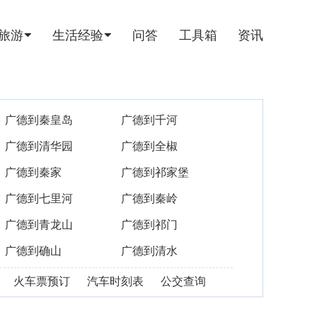
旅游
生活经验
问答
工具箱
资讯
广德到秦皇岛
广德到千河
广德到清华园
广德到全椒
广德到秦家
广德到祁家堡
广德到七里河
广德到秦岭
广德到青龙山
广德到祁门
广德到确山
广德到清水
火车票预订
汽车时刻表
公交查询