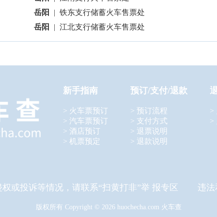
岳阳
|
铁东支行储蓄火车售票处
岳阳
|
江北支行储蓄火车售票处
新手指南
预订/支付/退款
> 火车票预订
> 预订流程
>
> 汽车票预订
> 支付方式
>
> 酒店预订
> 退票说明
> 机票预定
> 退款说明
侵权或投诉等情况，请联系“扫黄打非”举 报专区 违法
版权所有 Copyright © 2026 huochecha.com 火车查