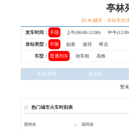
亭林
共(
0
)趟车，车站车次
发车时间：
不限
上午(06:00-12:00)
中午(12:00-
发站类型：
不限
始发
途径
终点
车型：
普通列车
动车组
高铁
车次/车型
发/到站
暂
热门城市火车时刻表

宿州东

深圳东