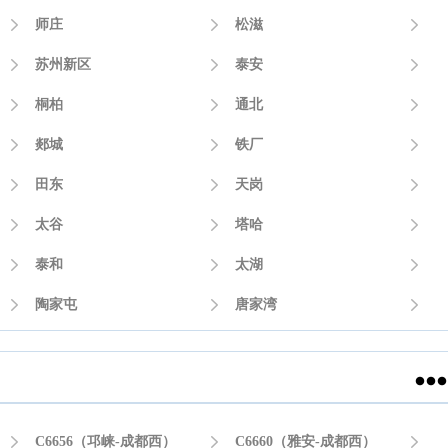

师庄

松滋


苏州新区

泰安


桐柏

通北


郯城

铁厂


田东

天岗


太谷

塔哈


泰和

太湖


陶家屯

唐家湾



C6656（邛崃-成都西）

C6660（雅安-成都西）
