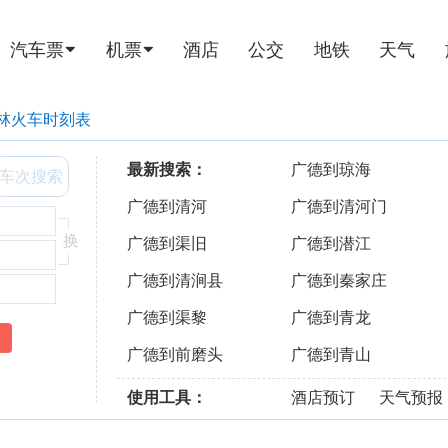
汽车票
机票
酒店
公交
地铁
天气
林火车时刻表
最新搜索：
广德到琼海
车次搜索
广德到清河
广德到清河门
换
广德到渠旧
广德到潜江
广德到清涧县
广德到秦家庄
广德到渠黎
广德到青龙
广德到前磨头
广德到青山
使用工具：
酒店预订
天气预报