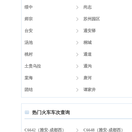
绥中

尚志
师宗

苏州园区
台安

通安驿
汤池

桐城
桃村

通道
土贵乌拉

通沟
棠海

唐河
团结

谭家井
热门火车车次查询

C6642（雅安-成都西）

C6648（雅安-成都西）