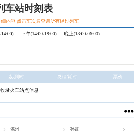
列车站时刻表
详细内容 点击车次名查询所有经过列车
14:00)
下午(14:00-18:00)
晚上(18:00-06:00)
发/到时
总程/耗时
票价
未收录火车站点信息


深州

孙镇
