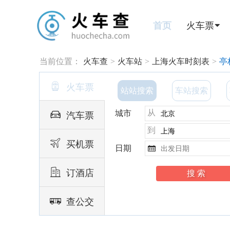
首页
火车票
当前位置：
火车查
>
火车站
>
上海火车时刻表
>
亭

火车票
站站搜索
车站搜索
从

城市
汽车票
到

买机票
日期


订酒店

查公交