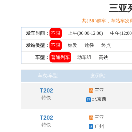
三亚
共(
58
)趟车，车站车次
发车时间：
不限
上午(06:00-12:00)
中午(12:00-
发站类型：
不限
始发
途径
终点
车型：
普通列车
动车组
高铁
车次/车型
发/到站
T202
三亚
始
特快
北京西
终
T202
三亚
始
特快
广州
终