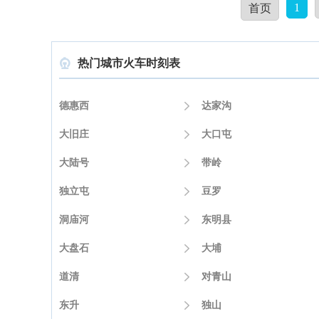
1
首页
热门城市火车时刻表

德惠西

达家沟
大旧庄

大口屯
大陆号

带岭
独立屯

豆罗
洞庙河

东明县
大盘石

大埔
道清

对青山
东升

独山