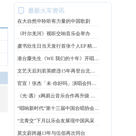

最新火车资讯
在大自然中聆听有力量的中国歌剧
《叶尔羌河》视听交响音乐会举办
虞书欣生日当天发行首张个人EP 精心制作诚意满满
港台麋先生《WE 我们的十年》开唱最后倒数 惊喜释出10周年纪念单曲宠粉
文艺天后刘若英睽违15年再登台北跨年 飙金嗓演唱经典招牌歌掀回忆杀
官宣！张杰「未·你好吗」演唱会抖音治愈开唱
《光·遇》x网易云音乐合作再升级 探索跨领域社交新体验
“唱响新时代”第十三届中国合唱协会魅力校园合唱展演开幕
“北青交”下月以乐会友展现中国风采
莫文蔚跨越13年与伍佰再次同台