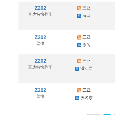
Z202
三亚
始
直达特快列车
海口
终
Z202
三亚
始
普快
徐闻
终
Z202
三亚
始
直达特快列车
湛江西
终
Z202
三亚
始
普快
茂名东
终