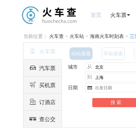
首页
火车票
当前位置：
火车查
>
火车站
>
海南火车时刻表
>
三

火车票
站站搜索
车站搜索
从

城市
汽车票
到

买机票
日期


订酒店

查公交