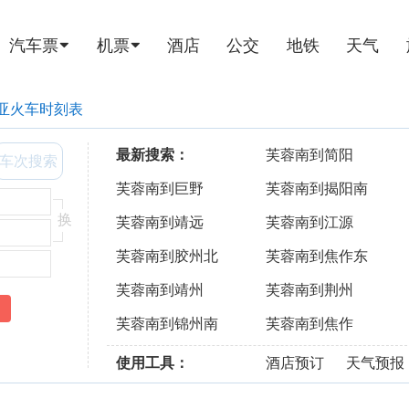
汽车票
机票
酒店
公交
地铁
天气
亚火车时刻表
最新搜索：
芙蓉南到简阳
车次搜索
芙蓉南到巨野
芙蓉南到揭阳南
换
芙蓉南到靖远
芙蓉南到江源
芙蓉南到胶州北
芙蓉南到焦作东
芙蓉南到靖州
芙蓉南到荆州
芙蓉南到锦州南
芙蓉南到焦作
使用工具：
酒店预订
天气预报