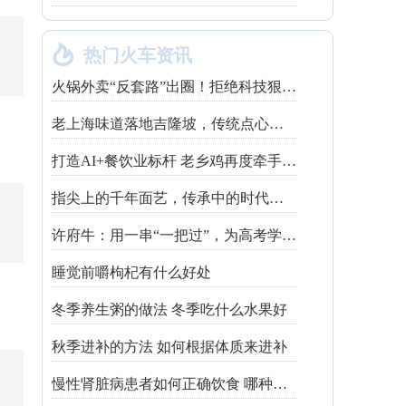

热门火车资讯
火锅外卖“反套路”出圈！拒绝科技狠活让同行颤抖
老上海味道落地吉隆坡，传统点心走红不靠噱头
打造AI+餐饮业标杆 老乡鸡再度牵手钉钉
指尖上的千年面艺，传承中的时代匠心——第八届“安琪酵母杯”中华发酵面食大赛武汉赛区开赛
许府牛：用一串“一把过”，为高考学子送上最“牛”祝福
睡觉前嚼枸杞有什么好处
冬季养生粥的做法 冬季吃什么水果好
秋季进补的方法 如何根据体质来进补
慢性肾脏病患者如何正确饮食 哪种吃法有利健康