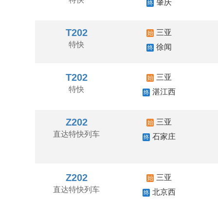
肇庆
终
T202
三亚
始
特快
徐闻
终
T202
三亚
始
特快
湛江西
终
Z202
三亚
始
直达特快列车
石家庄
终
Z202
三亚
始
直达特快列车
北京西
终