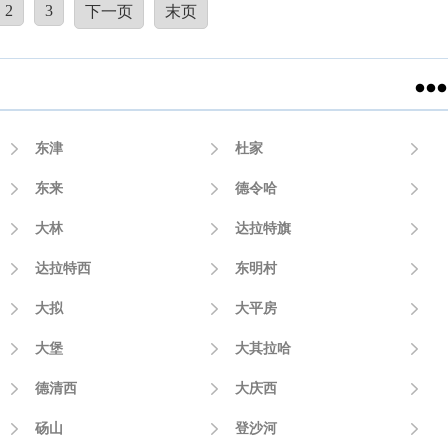
2
3
下一页
末页


东津

杜家


东来

德令哈


大林

达拉特旗


达拉特西

东明村


大拟

大平房


大堡

大其拉哈


德清西

大庆西


砀山

登沙河
