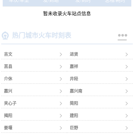
车次/车型
发/到站
发/到时
总程/耗时
暂未收录火车站点信息


热门城市火车时刻表
吉文

进贤

莒县

嘉祥

介休

井陉

嘉兴

嘉兴南

夹心子

简阳

揭阳

建阳

姜堰

巨野
