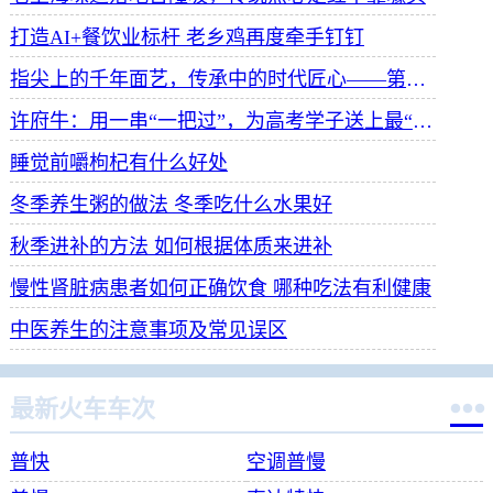
打造AI+餐饮业标杆 老乡鸡再度牵手钉钉
指尖上的千年面艺，传承中的时代匠心——第八届“安琪酵母杯”中华发酵面食大赛武汉赛区开赛
许府牛：用一串“一把过”，为高考学子送上最“牛”祝福
睡觉前嚼枸杞有什么好处
冬季养生粥的做法 冬季吃什么水果好
秋季进补的方法 如何根据体质来进补
慢性肾脏病患者如何正确饮食 哪种吃法有利健康
中医养生的注意事项及常见误区

最新火车车次
普快
空调普慢