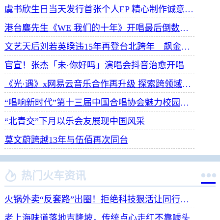
虞书欣生日当天发行首张个人EP 精心制作诚意满满
港台麋先生《WE 我们的十年》开唱最后倒数 惊喜释出10周年纪念单曲宠粉
文艺天后刘若英睽违15年再登台北跨年 飙金嗓演唱经典招牌歌掀回忆杀
官宣！张杰「未·你好吗」演唱会抖音治愈开唱
《光·遇》x网易云音乐合作再升级 探索跨领域社交新体验
“唱响新时代”第十三届中国合唱协会魅力校园合唱展演开幕
“北青交”下月以乐会友展现中国风采
莫文蔚跨越13年与伍佰再次同台


热门火车资讯
火锅外卖“反套路”出圈！拒绝科技狠活让同行颤抖
老上海味道落地吉隆坡，传统点心走红不靠噱头