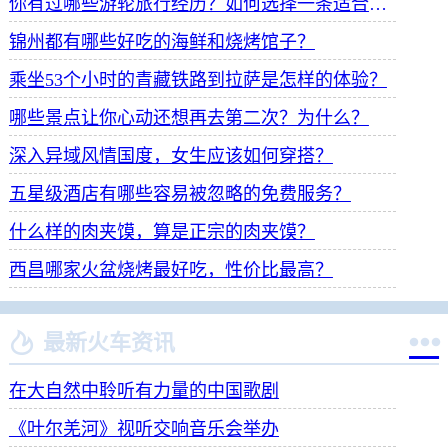
你有过哪些游轮旅行经历？如何选择一条适合自己的游轮线路？
锦州都有哪些好吃的海鲜和烧烤馆子？
乘坐53个小时的青藏铁路到拉萨是怎样的体验？
哪些景点让你心动还想再去第二次？为什么？
深入异域风情国度，女生应该如何穿搭？
五星级酒店有哪些容易被忽略的免费服务？
什么样的肉夹馍，算是正宗的肉夹馍？
西昌哪家火盆烧烤最好吃，性价比最高？


最新火车资讯
在大自然中聆听有力量的中国歌剧
《叶尔羌河》视听交响音乐会举办