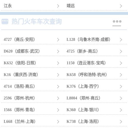
江永

靖远



热门火车车次查询
4727（商丘-安阳）

L128（乌鲁木齐南-成都）

D620（成都东-武汉）

4725（新乡-商丘）

K632（信阳-日照）

1150（连云港东-宝鸡）

K16（重庆西-济南）

K658（呼和浩特-杭州）

4714（洛阳-商丘）

K376（上海-西宁）

2596（郑州-杭州）

L8004（郑州-商丘）

1566（郑州-青岛）

K360（上海-银川）

L668（兰州-上海）

K738（上海-洛阳）
