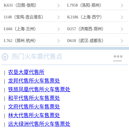
K631（日照-信阳）

L7958（洛阳-郑州）

1148（宝鸡-连云港东）

K2186（上海-西宁）

L666（上海-兰州）

D257（济南西-郑州）

L762（郑州-杭州）

D618（武汉-成都东）



热门火车票代售点
|
农垦大厦代售所
|
龙邦代售所火车售票处
|
铁旅凤凰代售所火车售票处
|
和平代售所火车售票处
|
文府代售所火车售票处
|
林大代售所火车售票处
|
远大绿洲代售所火车售票处