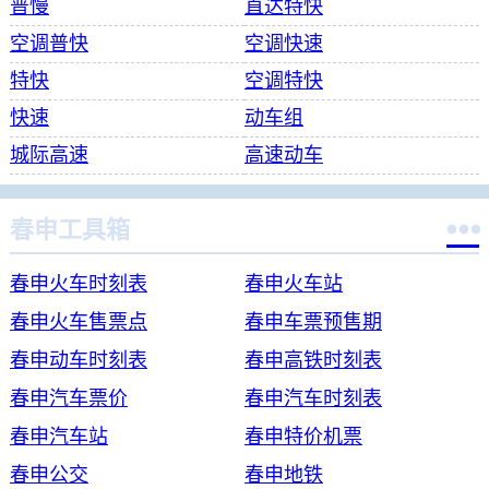
普慢
直达特快
空调普快
空调快速
特快
空调特快
快速
动车组
城际高速
高速动车

春申工具箱
春申火车时刻表
春申火车站
春申火车售票点
春申车票预售期
春申动车时刻表
春申高铁时刻表
春申汽车票价
春申汽车时刻表
春申汽车站
春申特价机票
春申公交
春申地铁