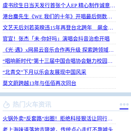
虞书欣生日当天发行首张个人EP 精心制作诚意满满
港台麋先生《WE 我们的十年》开唱最后倒数 惊喜释出10周年纪念单曲宠粉
文艺天后刘若英睽违15年再登台北跨年 飙金嗓演唱经典招牌歌掀回忆杀
官宣！张杰「未·你好吗」演唱会抖音治愈开唱
《光·遇》x网易云音乐合作再升级 探索跨领域社交新体验
“唱响新时代”第十三届中国合唱协会魅力校园合唱展演开幕
“北青交”下月以乐会友展现中国风采
莫文蔚跨越13年与伍佰再次同台


热门火车资讯
火锅外卖“反套路”出圈！拒绝科技狠活让同行颤抖
老上海味道落地吉隆坡，传统点心走红不靠噱头