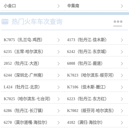
小金口

辛集南



热门火车车次查询
K7075（扎兰屯-鸡西）

4173（牡丹江-佳木斯）

6235（五常-哈尔滨东）

6242（牡丹江-东京城）

2052（牡丹江-大连）

6008（牡丹江-鹿道）

6244（深圳北-广州南）

K7023（哈尔滨东-绥芬河）

L424（牡丹江-北京）

K7106（佳木斯-嫩江）

K7025（哈尔滨东-七台河）

6223（牡丹江-东方红）

6286（牡丹江-长汀镇）

K7002（绥芬河-哈尔滨东）

6270（莫尔道嘎-海拉尔）

4182（满归-海拉尔）
