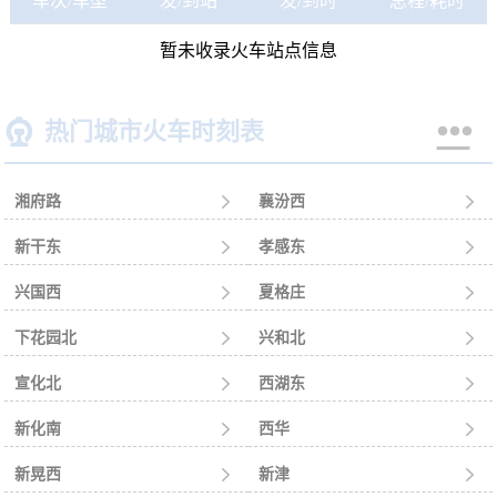
车次/车型
发/到站
发/到时
总程/耗时
暂未收录火车站点信息


热门城市火车时刻表
湘府路

襄汾西

新干东

孝感东

兴国西

夏格庄

下花园北

兴和北

宣化北

西湖东

新化南

西华

新晃西

新津
