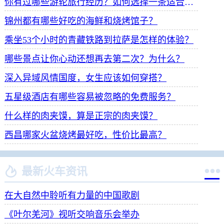
你有过哪些游轮旅行经历？如何选择一条适合自己的游轮线路？
锦州都有哪些好吃的海鲜和烧烤馆子？
乘坐53个小时的青藏铁路到拉萨是怎样的体验？
哪些景点让你心动还想再去第二次？为什么？
深入异域风情国度，女生应该如何穿搭？
五星级酒店有哪些容易被忽略的免费服务？
什么样的肉夹馍，算是正宗的肉夹馍？
西昌哪家火盆烧烤最好吃，性价比最高？


最新火车资讯
在大自然中聆听有力量的中国歌剧
《叶尔羌河》视听交响音乐会举办