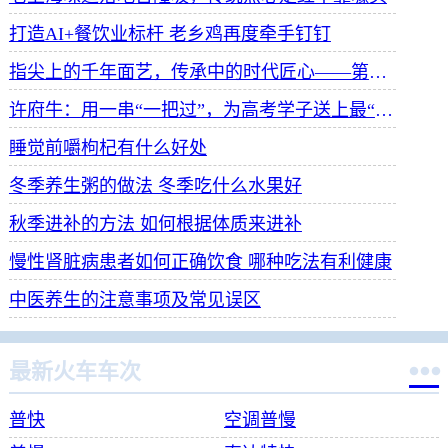
打造AI+餐饮业标杆 老乡鸡再度牵手钉钉
指尖上的千年面艺，传承中的时代匠心——第八届“安琪酵母杯”中华发酵面食大赛武汉赛区开赛
许府牛：用一串“一把过”，为高考学子送上最“牛”祝福
睡觉前嚼枸杞有什么好处
冬季养生粥的做法 冬季吃什么水果好
秋季进补的方法 如何根据体质来进补
慢性肾脏病患者如何正确饮食 哪种吃法有利健康
中医养生的注意事项及常见误区

最新火车车次
普快
空调普慢