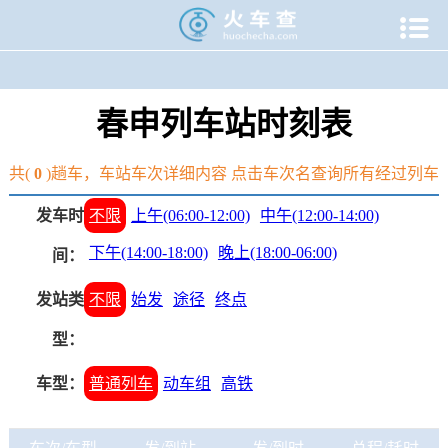

当前位置：
火车查
>
火车站
>
上海火车时刻表
>
春申火车时
春申列车站时刻表
共(
0
)趟车，车站车次详细内容 点击车次名查询所有经过列车
发车时
不限
上午(06:00-12:00)
中午(12:00-14:00)
下午(14:00-18:00)
晚上(18:00-06:00)
间：
发站类
不限
始发
途径
终点
型：
车型：
普通列车
动车组
高铁