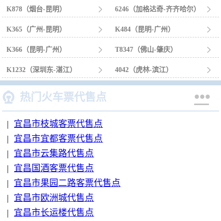
K878（烟台-昆明）

6246（加格达奇-齐齐哈尔）

K365（广州-昆明）

K484（昆明-广州）

K366（昆明-广州）

T8347（佛山-肇庆）

K1232（深圳东-湛江）

4042（虎林-滨江）



热门火车票代售点
|
宜昌市枝城客票代售点
|
宜昌市宜都客票代售点
|
宜昌市云集路代售点
|
宜昌国酒客票代售点
|
宜昌市果园二路客票代售点
|
宜昌市欧洲城代售点
|
宜昌市长运楼代售点